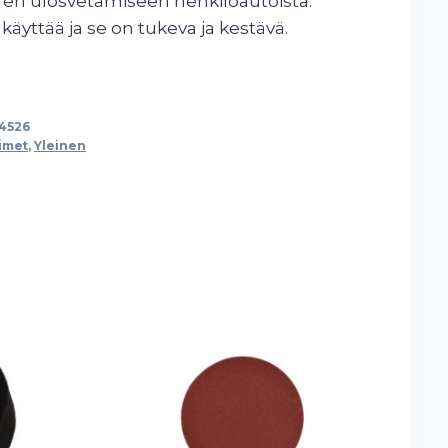
rren ulosvetämiseen henkilöautoista.
äyttää ja se on tukeva ja kestävä.
14526
imet
,
Yleinen