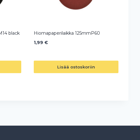
M14 black
Hiomapaperilaikka 125mmP60
1,99
€
Lisää ostoskoriin