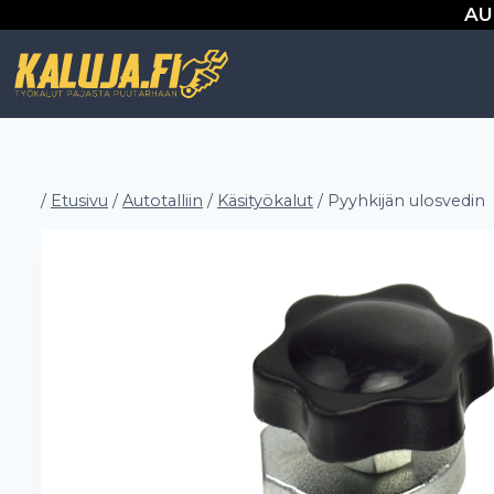
Siirry
AU
sisältöön
/
Etusivu
/
Autotalliin
/
Käsityökalut
/
Pyyhkijän ulosvedin