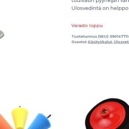
tuulilasin pyyhkijän va
Ulosvedintä on helppo k
Varasto loppu
Tuotetunnus (SKU):
59014771
Osastot:
Käsityökalut
,
Ulosvet