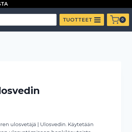
STA
TUOTTEET
0
losvedin
rren ulosvetäjä | Ulosvedin. Käytetään