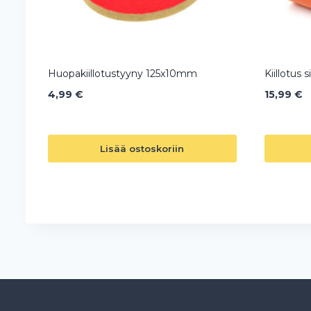
Huopakiillotustyyny 125x10mm
Kiillotus 
4,99
€
15,99
€
Lisää ostoskoriin