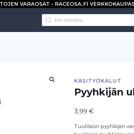
TOJEN VARAOSAT - RACEOSA.FI VERKKOKAUPA
Products
search
KÄSITYÖKALUT
Pyyhkijän u
3,99
€
Tuulilasin pyyhkijän va