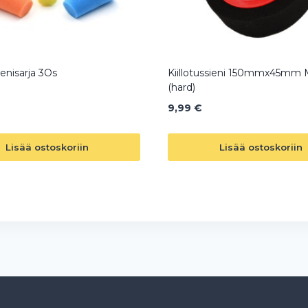
sienisarja 3Os
Kiillotussieni 150mmx45mm 
(hard)
9,99
€
Lisää ostoskoriin
Lisää ostoskoriin