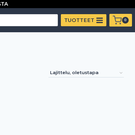
STA
TUOTTEET
0