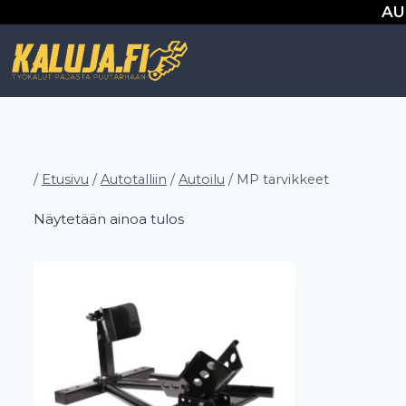
Siirry
AU
sisältöön
/
Etusivu
/
Autotalliin
/
Autoilu
/
MP tarvikkeet
Näytetään ainoa tulos