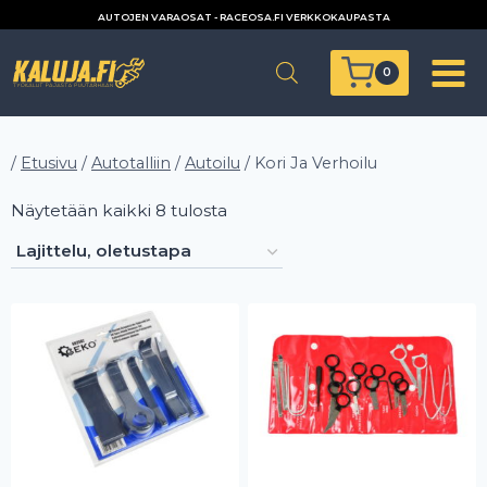
Siirry
AUTOJEN VARAOSAT - RACEOSA.FI VERKKOKAUPASTA
sisältöön
0
/
Etusivu
/
Autotalliin
/
Autoilu
/
Kori Ja Verhoilu
Näytetään kaikki 8 tulosta