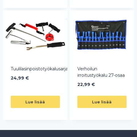
Tuulilasinpoistotyökalusarja
Verhoilun
irroitustyökalu 27-osaa
24,99
€
22,99
€
Lue lisää
Lue lisää