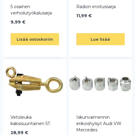
5 osainen
Radion irroitussarja
verhoilutyökalusarja
11,99
€
9,99
€
Lisää ostoskoriin
Lue lisää
Vetoleuka
Iskunvaimennin
kaksisuuntainen 5T.
erikoishylsyt Audi VW
Mercedes
28,99
€