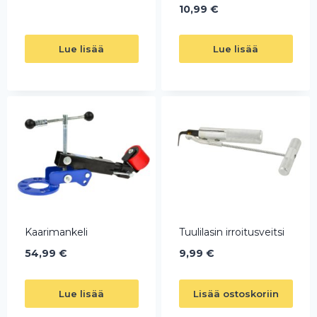
10,99
€
Lue lisää
Lue lisää
Kaarimankeli
Tuulilasin irroitusveitsi
54,99
€
9,99
€
Lue lisää
Lisää ostoskoriin