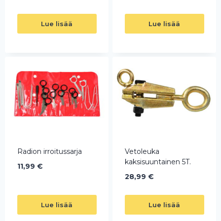
Lue lisää
Lue lisää
Radion irroitussarja
Vetoleuka
kaksisuuntainen 5T.
11,99
€
28,99
€
Lue lisää
Lue lisää