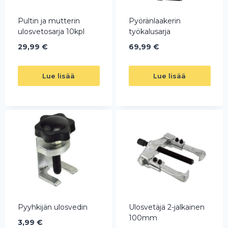
Pultin ja mutterin
Pyöränlaakerin
ulosvetosarja 10kpl
työkalusarja
29,99
€
69,99
€
Lue lisää
Lue lisää
Pyyhkijän ulosvedin
Ulosvetäjä 2-jalkainen
100mm
3,99
€