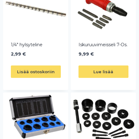
1/4″ hylsyteline
Iskuruuvimeisseli 7-Os.
2,99
€
9,99
€
Lisää ostoskoriin
Lue lisää