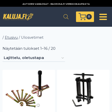
Siirry
AUTOJEN VARAOSAT - RACEOSA.FI VERKKOKAUPASTA
sisältöön
0
/
Etusivu
/
Ulosvetimet
Näytetään tulokset 1–16 / 20