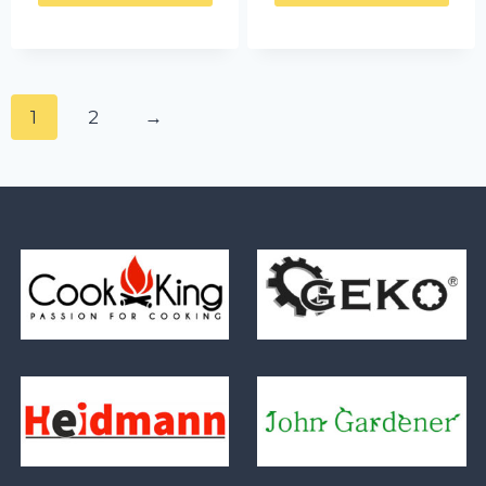
1
2
→