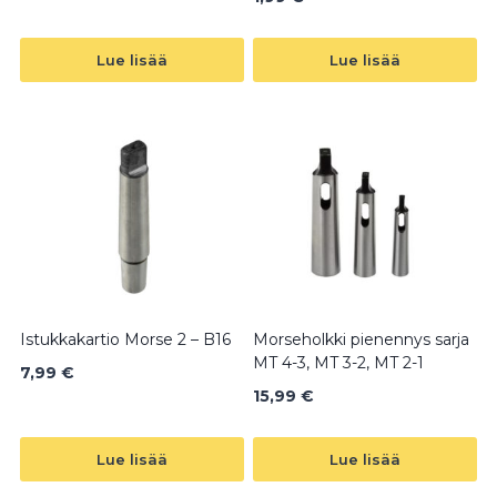
Lue lisää
Lue lisää
Istukkakartio Morse 2 – B16
Morseholkki pienennys sarja
MT 4-3, MT 3-2, MT 2-1
7,99
€
15,99
€
Lue lisää
Lue lisää