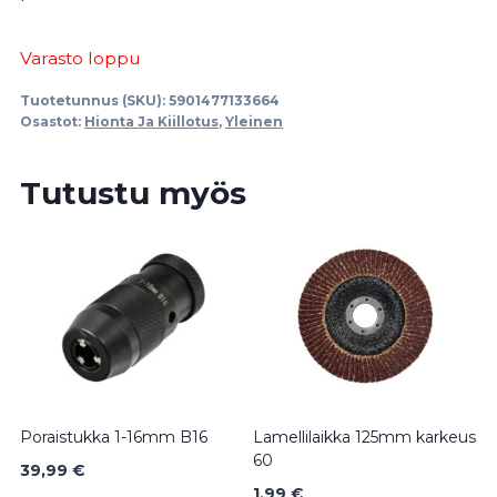
Varasto loppu
Tuotetunnus (SKU):
5901477133664
Osastot:
Hionta Ja Kiillotus
,
Yleinen
Tutustu myös
Poraistukka 1-16mm B16
Lamellilaikka 125mm karkeus
60
39,99
€
1,99
€