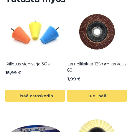
Kiillotus sienisarja 3Os
Lamellilaikka 125mm karkeus
60
15,99
€
1,99
€
Lisää ostoskoriin
Lue lisää