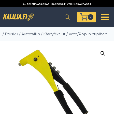
Siirry
AUTOJEN VARAOSAT - RACEOSA.FI VERKKOKAUPASTA
sisältöön
0
/
Etusivu
/
Autotalliin
/
Käsityökalut
/
Veto/Pop-niittipihdit