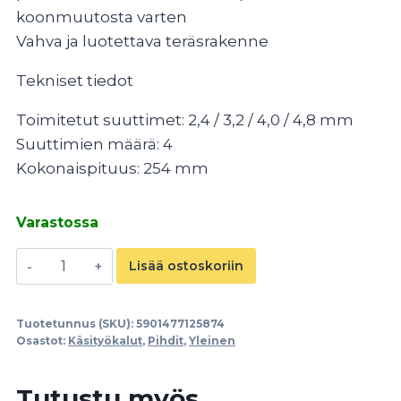
koonmuutosta varten
Vahva ja luotettava teräsrakenne
Tekniset tiedot
Toimitetut suuttimet: 2,4 / 3,2 / 4,0 / 4,8 mm
Suuttimien määrä: 4
Kokonaispituus: 254 mm
Varastossa
Veto/Pop-
Lisää ostoskoriin
niittipihdit
määrä
Tuotetunnus (SKU):
5901477125874
Osastot:
Käsityökalut
,
Pihdit
,
Yleinen
Tutustu myös