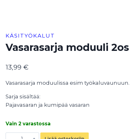
KÄSITYÖKALUT
Vasarasarja moduuli 2os
13,99
€
Vasarasarja moduulissa esim työkaluvaunuun.
Sarja sisältää:
Pajavasaran ja kumipää vasaran
Vain 2 varastossa
Vasarasarja
Lisää ostoskoriin