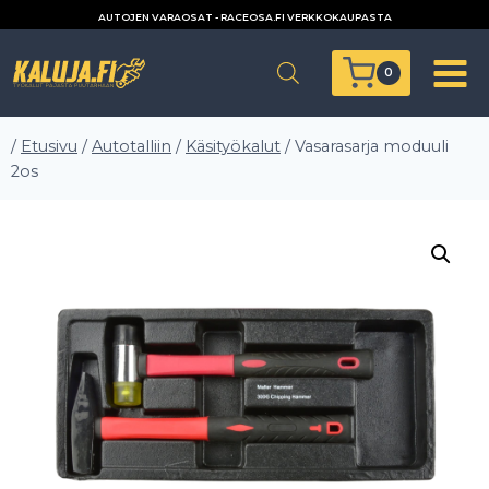
Siirry
AUTOJEN VARAOSAT - RACEOSA.FI VERKKOKAUPASTA
sisältöön
0
/
Etusivu
/
Autotalliin
/
Käsityökalut
/
Vasarasarja moduuli
2os