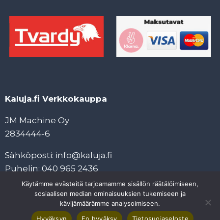
Kaluja.fi Verkkokauppa
JM Machine Oy
2834444-6
Sähköposti: info@kaluja.fi
Puhelin: 040 965 2436
Käytämme evästeitä tarjoamamme sisällön räätälöimiseen,
Tietosuojaseloste
sosiaalisen median ominaisuuksien tukemiseen ja
Tilaus- ja maksuehdot
kävijämäärämme analysoimiseen.
Hyväksyn
En hyväksy
Tietosuojaseloste