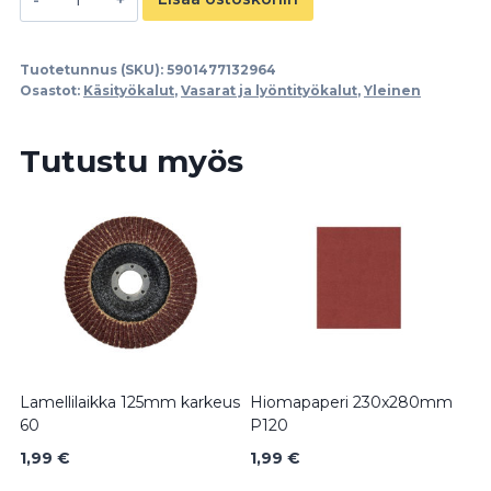
moduuli
2os
Tuotetunnus (SKU):
5901477132964
määrä
Osastot:
Käsityökalut
,
Vasarat ja lyöntityökalut
,
Yleinen
Tutustu myös
Lamellilaikka 125mm karkeus
Hiomapaperi 230x280mm
60
P120
1,99
€
1,99
€