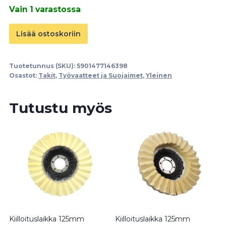
Vain 1 varastossa
Työtakki
Lisää ostoskoriin
LD(54)
määrä
Tuotetunnus (SKU):
5901477146398
Osastot:
Takit
,
Työvaatteet ja Suojaimet
,
Yleinen
Tutustu myös
Kiilloituslaikka 125mm
Kiilloituslaikka 125mm