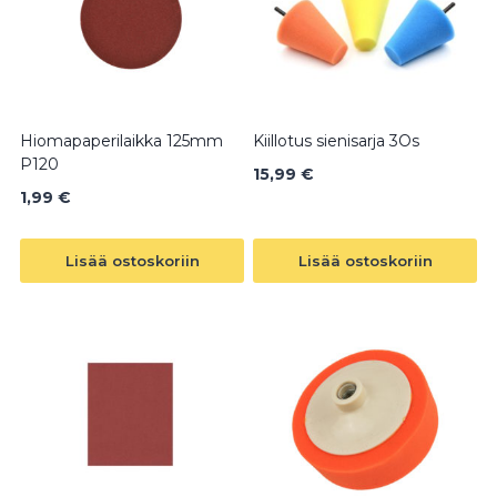
Hiomapaperilaikka 125mm
Kiillotus sienisarja 3Os
P120
15,99
€
1,99
€
Lisää ostoskoriin
Lisää ostoskoriin