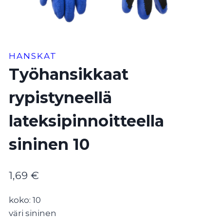
HANSKAT
Työhansikkaat
rypistyneellä
lateksipinnoitteella
sininen 10
1,69
€
koko: 10
väri sininen