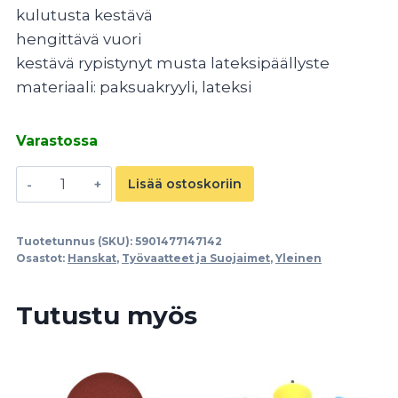
kulutusta kestävä
hengittävä vuori
kestävä rypistynyt musta lateksipäällyste
materiaali: paksuakryyli, lateksi
Varastossa
Työhansikkaat
Lisää ostoskoriin
rypistyneellä
lateksipinnoitteella
Tuotetunnus (SKU):
5901477147142
sininen
Osastot:
Hanskat
,
Työvaatteet ja Suojaimet
,
Yleinen
10
määrä
Tutustu myös