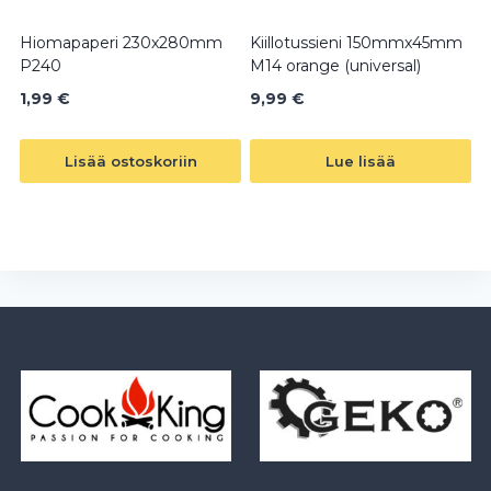
Hiomapaperi 230x280mm
Kiillotussieni 150mmx45mm
P240
M14 orange (universal)
1,99
€
9,99
€
Lisää ostoskoriin
Lue lisää