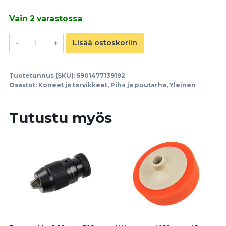
Vain 2 varastossa
Trimmerin
Lisää ostoskoriin
siima
3.0mm
Tuotetunnus (SKU):
5901477139192
/
Osastot:
Koneet ja tarvikkeet
,
Piha ja puutarha
,
Yleinen
56m
määrä
Tutustu myös