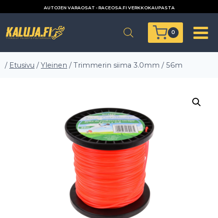
Siirry
AUTOJEN VARAOSAT - RACEOSA.FI VERKKOKAUPASTA
sisältöön
0
/
Etusivu
/
Yleinen
/
Trimmerin siima 3.0mm / 56m