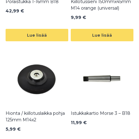
Poraistukka 1-16mm B18
Kiillotussieni 150mmx45mm
M14 orange (universal)
42,99
€
9,99
€
Lue lisää
Lue lisää
Hionta / kiillotuslaikka pohja
Istukkakartio Morse 3 – B18
125mm M14x2
11,99
€
5,99
€