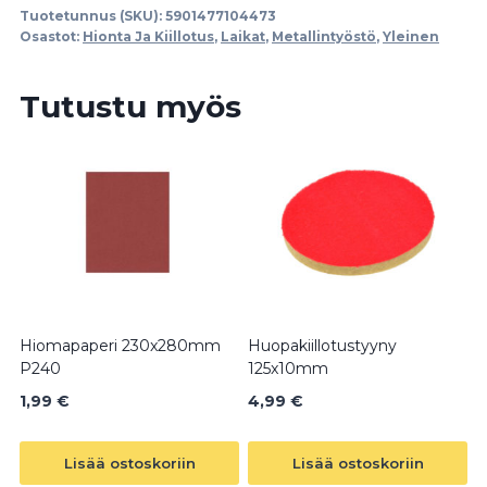
Tuotetunnus (SKU):
5901477104473
M14
Osastot:
Hionta Ja Kiillotus
,
Laikat
,
Metallintyöstö
,
Yleinen
määrä
Tutustu myös
Hiomapaperi 230x280mm
Huopakiillotustyyny
P240
125x10mm
1,99
€
4,99
€
Lisää ostoskoriin
Lisää ostoskoriin