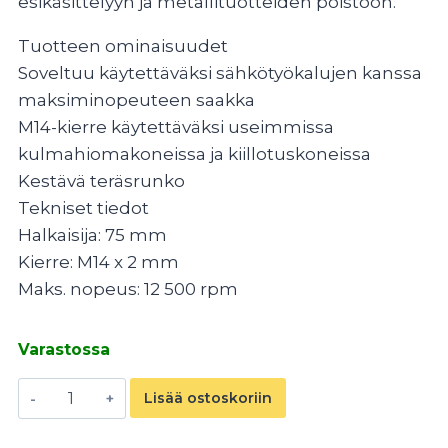
esikäsittelyyn ja metallituotteiden poistoon.
Tuotteen ominaisuudet
Soveltuu käytettäväksi sähkötyökalujen kanssa
maksiminopeuteen saakka
M14-kierre käytettäväksi useimmissa
kulmahiomakoneissa ja kiillotuskoneissa
Kestävä teräsrunko
Tekniset tiedot
Halkaisija: 75 mm
Kierre: M14 x 2 mm
Maks. nopeus: 12 500 rpm
Varastossa
Teräskuppiharja
Lisää ostoskoriin
messinki
75mm