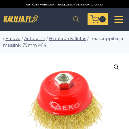
Siirry
AUTOJEN VARAOSAT - RACEOSA.FI VERKKOKAUPASTA
sisältöön
0
/
Etusivu
/
Autotalliin
/
Hionta Ja Kiillotus
/
Teräskuppiharja
messinki 75mm M14