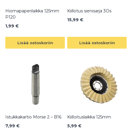
Hiomapaperilaikka 125mm
Kiillotus sienisarja 3Os
P120
15,99
€
1,99
€
Lisää ostoskoriin
Lisää ostoskoriin
Istukkakartio Morse 2 – B16
Kiilloituslaikka 125mm
7,99
€
5,99
€