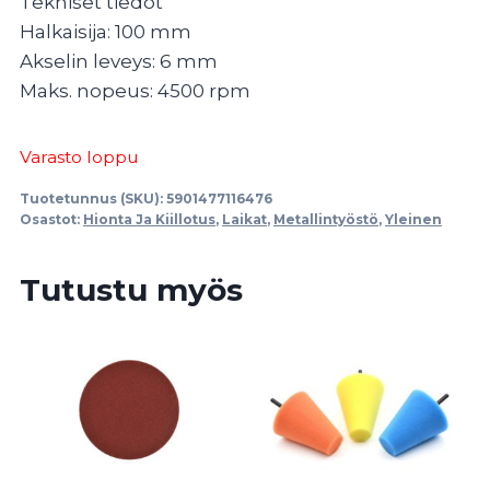
Tekniset tiedot
Halkaisija: 100 mm
Akselin leveys: 6 mm
Maks. nopeus: 4500 rpm
Varasto loppu
Tuotetunnus (SKU):
5901477116476
Osastot:
Hionta Ja Kiillotus
,
Laikat
,
Metallintyöstö
,
Yleinen
Tutustu myös