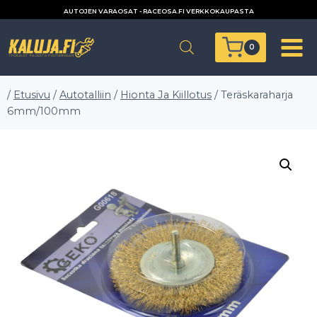
Siirry
AUTOJEN VARAOSAT - RACEOSA.FI VERKKOKAUPASTA
sisältöön
0
/
Etusivu
/
Autotalliin
/
Hionta Ja Kiillotus
/
Teräskaraharja
6mm/100mm