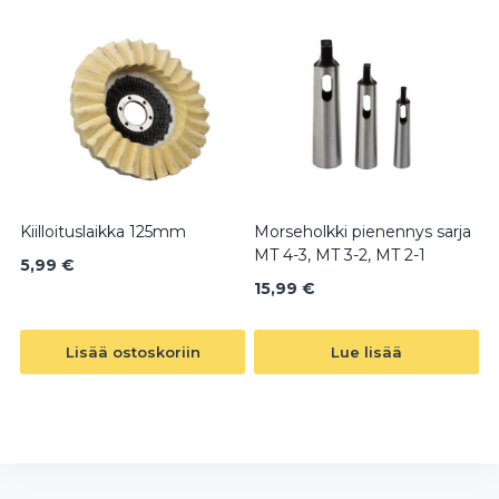
Kiilloituslaikka 125mm
Morseholkki pienennys sarja
MT 4-3, MT 3-2, MT 2-1
5,99
€
15,99
€
Lisää ostoskoriin
Lue lisää