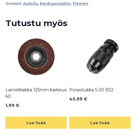
Osastot:
Autoilu
,
Renkaanvaihto
,
Yleinen
Tutustu myös
Lamellilaikka 125mm karkeus
Poraistukka 5-20 B22
60
45,99
€
1,99
€
Lue lisää
Lue lisää