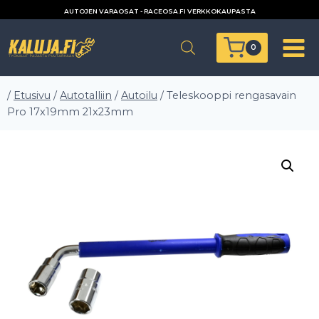
Siirry
AUTOJEN VARAOSAT - RACEOSA.FI VERKKOKAUPASTA
sisältöön
0
/
Etusivu
/
Autotalliin
/
Autoilu
/
Teleskooppi rengasavain
Pro 17x19mm 21x23mm