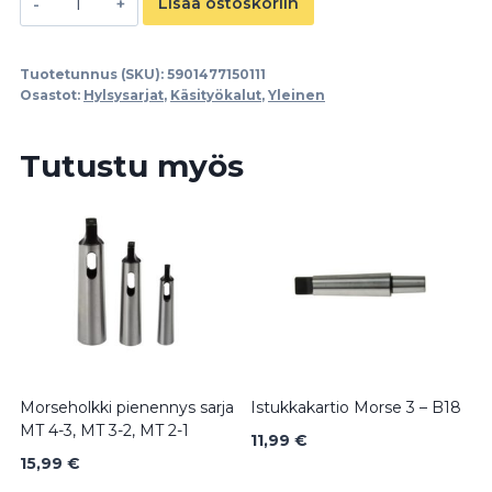
Lisää ostoskoriin
1/2"
-
Tuotetunnus (SKU):
5901477150111
21
Osastot:
Hylsysarjat
,
Käsityökalut
,
Yleinen
mm
määrä
Tutustu myös
Morseholkki pienennys sarja
Istukkakartio Morse 3 – B18
MT 4-3, MT 3-2, MT 2-1
11,99
€
15,99
€