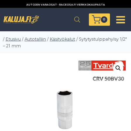
Siirry
AUTOJEN VARAOSAT - RACEOSA.FI VERKKOKAUPASTA
sisältöön
0
/
Etusivu
/
Autotalliin
/
Käsityökalut
/
Sytytystulppahylsy 1/2″
– 21 mm