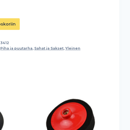
oskoriin
23412
,
Piha ja puutarha
,
Sahat ja Sakset
,
Yleinen