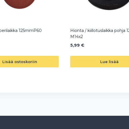
erilaikka 125mmP60
Hionta / kiillotuslaikka pohj
M14x2
5,99
€
Lisää ostoskoriin
Lue lisää