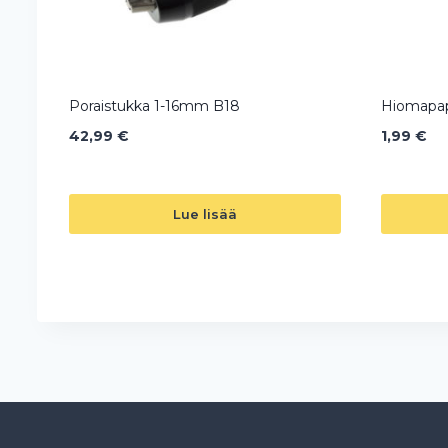
Poraistukka 1-16mm B18
Hiomapap
42,99
€
1,99
€
Lue lisää