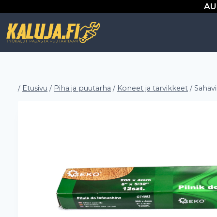
Siirry
AU
sisältöön
/
Etusivu
/
Piha ja puutarha
/
Koneet ja tarvikkeet
/
Sahav