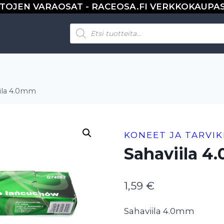
TOJEN VARAOSAT - RACEOSA.FI VERKKOKAUPA
Products
search
iila 4.0mm
KONEET JA TARVI
Sahaviila 
1,59
€
Sahaviila 4.0mm