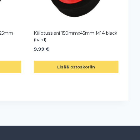
a 125mm
Kiillotussieni 150mmx45mm M14 black
(hard)
9,99
€
Lisää ostoskoriin