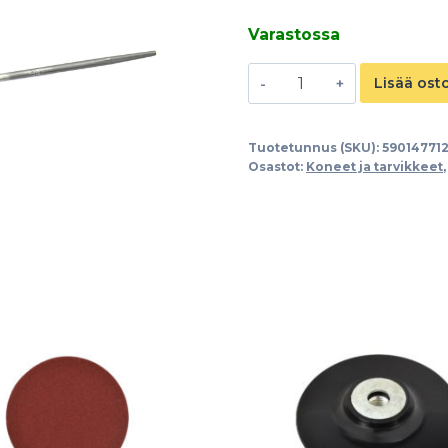
Varastossa
Sahaviila
Lisää ost
4.0mm
määrä
Tuotetunnus (SKU):
59014771
Osastot:
Koneet ja tarvikkeet