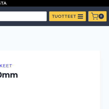
STA
määrä
TUOTTEET
0
KKEET
4.0mm