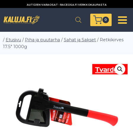
Siirry
AUTOJEN VARAOSAT - RACEOSA.FI VERKKOKAUPASTA
sisältöön
0
/
Etusivu
/
Piha ja puutarha
/
Sahat ja Sakset
/
Retkikirves
17.5″ 1000g