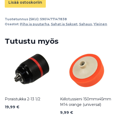
Retkikirves
Lisää ostoskoriin
17.5"
1000g
Tuotetunnus (SKU):
5901477147838
määrä
Osastot:
Piha ja puutarha
,
Sahat ja Sakset
,
Sahaus
,
Yleinen
Tutustu myös
Poraistukka 2-13 1/2
Kiillotussieni 150mmx45mm
M14 orange (universal)
19,99
€
9,99
€