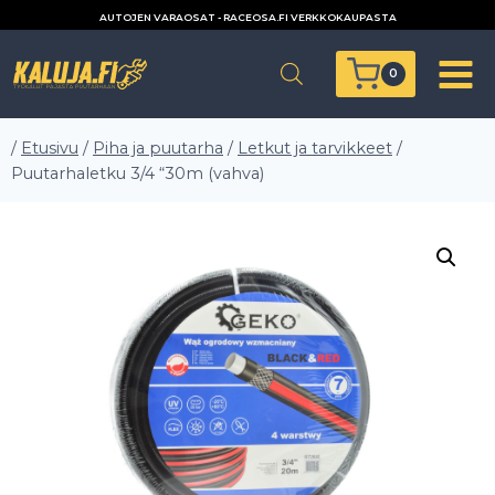
Siirry
AUTOJEN VARAOSAT - RACEOSA.FI VERKKOKAUPASTA
sisältöön
0
/
Etusivu
/
Piha ja puutarha
/
Letkut ja tarvikkeet
/
Puutarhaletku 3/4 “30m (vahva)