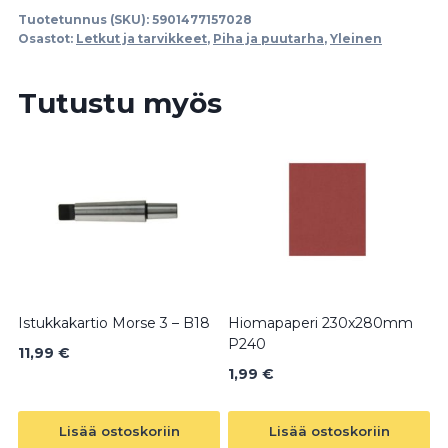
Tuotetunnus (SKU):
5901477157028
Osastot:
Letkut ja tarvikkeet
,
Piha ja puutarha
,
Yleinen
Tutustu myös
Istukkakartio Morse 3 – B18
Hiomapaperi 230x280mm
P240
11,99
€
1,99
€
Lisää ostoskoriin
Lisää ostoskoriin