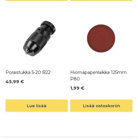
Poraistukka 5-20 B22
Hiomapaperilaikka 125mm
P80
45,99
€
1,99
€
Lue lisää
Lisää ostoskoriin