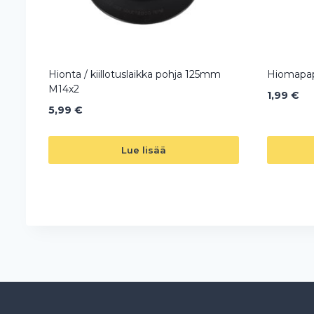
Hionta / kiillotuslaikka pohja 125mm
Hiomapap
M14x2
1,99
€
5,99
€
Lue lisää