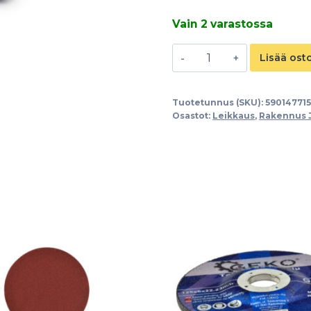
Vain 2 varastossa
Putkileikkuri
Lisää ost
3-
64mm
Tuotetunnus (SKU):
590147715
määrä
Osastot:
Leikkaus
,
Rakennus 