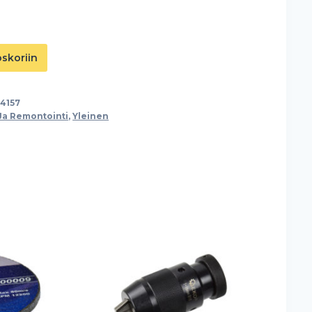
oskoriin
4157
Ja Remontointi
,
Yleinen