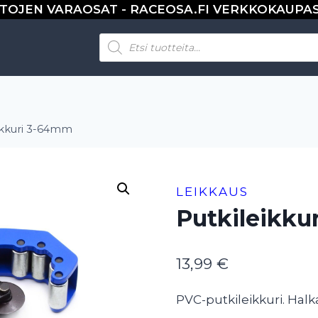
TOJEN VARAOSAT - RACEOSA.FI VERKKOKAUPA
Products
search
ikkuri 3-64mm
LEIKKAUS
Putkileikku
13,99
€
PVC-putkileikkuri. Halk