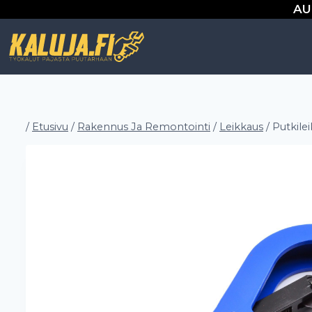
Siirry
AU
sisältöön
/
Etusivu
/
Rakennus Ja Remontointi
/
Leikkaus
/
Putkile