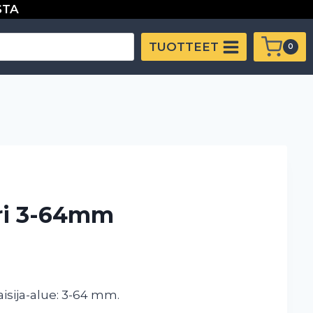
STA
64mm
määrä
TUOTTEET
0
ri 3-64mm
aisija-alue: 3-64 mm.