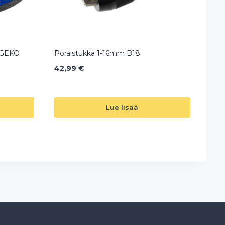
 GEKO
Poraistukka 1-16mm B18
42,99
€
Lue lisää