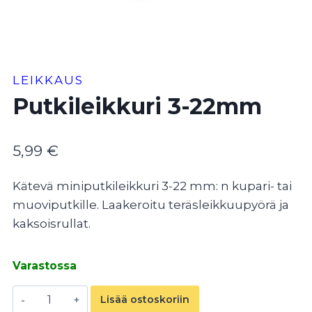
LEIKKAUS
Putkileikkuri 3-22mm
5,99
€
Kätevä miniputkileikkuri 3-22 mm: n kupari- tai
muoviputkille. Laakeroitu teräsleikkuupyörä ja
kaksoisrullat.
Varastossa
Putkileikkuri
Lisää ostoskoriin