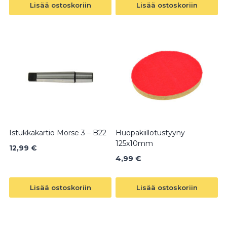
Lisää ostoskoriin
Lisää ostoskoriin
Istukkakartio Morse 3 – B22
Huopakiillotustyyny
125x10mm
12,99
€
4,99
€
Lisää ostoskoriin
Lisää ostoskoriin