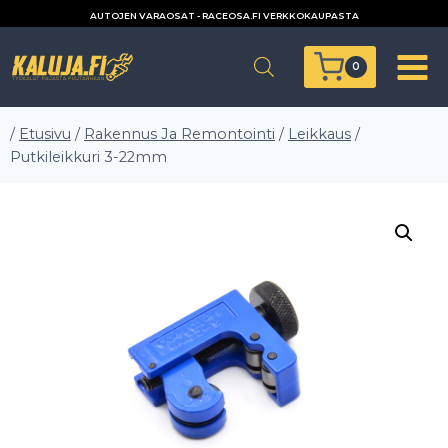
Siirry
AUTOJEN VARAOSAT - RACEOSA.FI VERKKOKAUPASTA
sisältöön
0
/
Etusivu
/
Rakennus Ja Remontointi
/
Leikkaus
/
Putkileikkuri 3-22mm