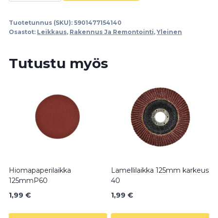
3-
22mm
Tuotetunnus (SKU):
5901477154140
määrä
Osastot:
Leikkaus
,
Rakennus Ja Remontointi
,
Yleinen
Tutustu myös
Hiomapaperilaikka
Lamellilaikka 125mm karkeus
125mmP60
40
1,99
€
1,99
€