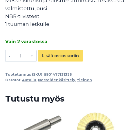
Messinkirunko ja ruostumattomasta teräksestä
valmistettu jousi
NBR-tiivisteet
1 tuuman letkulle
Vain 2 varastossa
Pohjasiivilä
Lisää ostoskoriin
1"
määrä
Tuotetunnus (SKU):
5901477131325
Osastot:
Autoilu
,
Nesteidenkäsittely
,
Yleinen
Tutustu myös