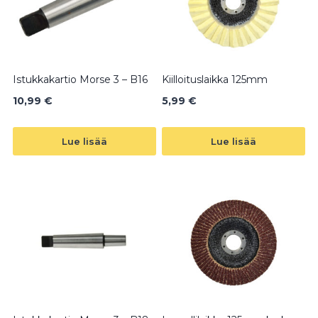
Istukkakartio Morse 3 – B16
Kiilloituslaikka 125mm
10,99
€
5,99
€
Lue lisää
Lue lisää