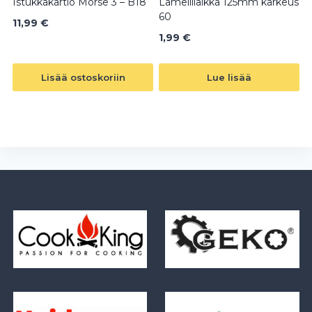
Istukkakartio Morse 3 – B18
Lamellilaikka 125mm karkeus
60
11,99
€
1,99
€
Lisää ostoskoriin
Lue lisää