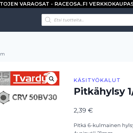
TOJEN VARAOSAT - RACEOSA.FI VERKKOKAUPA
Products
search
 mm
KÄSITYÖKALUT
Pitkähylsy 1
2,39
€
Pitkä 6-kulmainen hyls