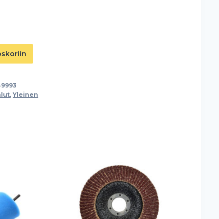
oskoriin
49993
lut
,
Yleinen