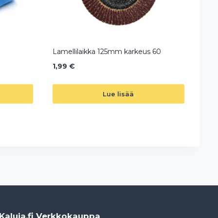
Lamellilaikka 125mm karkeus 60
1,99
€
Lue lisää
Kaluja.fi Verkkokauppa