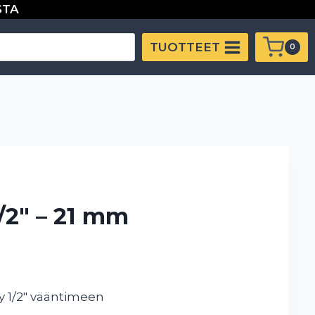
STA
-
21
TUOTTEET
0
mm
määrä
/2″ – 21 mm
y 1/2″ vääntimeen