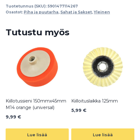
määrä
Tuotetunnus (SKU):
5901477114267
Osastot:
Piha ja puutarha
,
Sahat ja Sakset
,
Yleinen
Tutustu myös
Kiillotussieni 150mmx45mm
Kiilloituslaikka 125mm
M14 orange (universal)
5,99
€
9,99
€
Lue lisää
Lue lisää