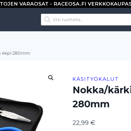
TOJEN VARAOSAT - RACEOSA.FI VERKKOKAUPA
Products
search
ja 4kpl 280mm
KÄSITYÖKALUT
Nokka/kärki
280mm
22,99
€