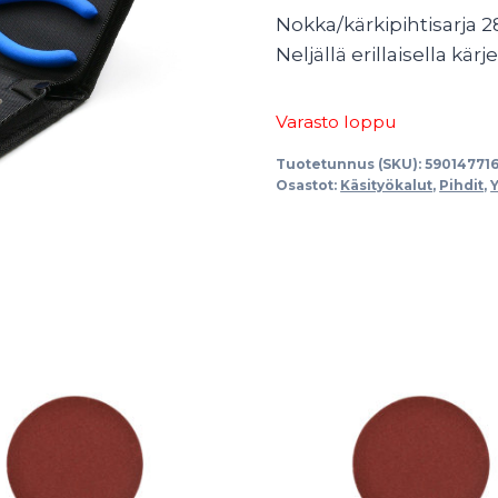
Nokka/kärkipihtisarja
Neljällä erillaisella kärje
Varasto loppu
Tuotetunnus (SKU):
59014771
Osastot:
Käsityökalut
,
Pihdit
,