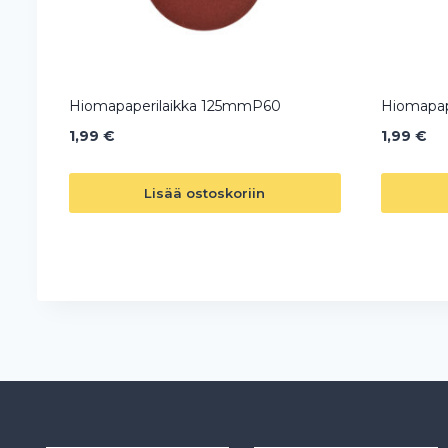
Hiomapaperilaikka 125mmP60
Hiomapap
1,99
€
1,99
€
Lisää ostoskoriin