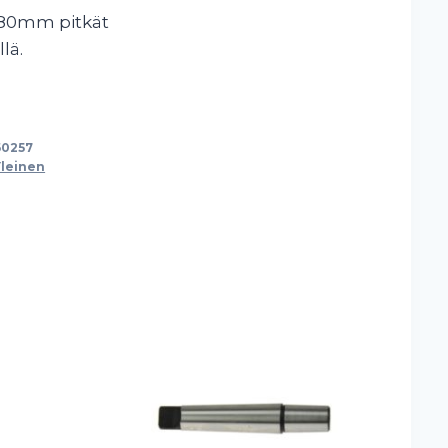
 280mm pitkät
llä.
60257
Yleinen