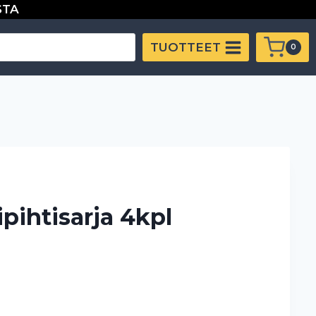
STA
TUOTTEET
0
pihtisarja 4kpl