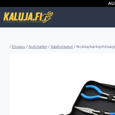
Siirry
AU
sisältöön
/
Etusivu
/
Autotalliin
/
Käsityökalut
/
Nokka/kärkipihtisar