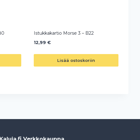
80
Istukkakartio Morse 3 – B22
12,99
€
Lisää ostoskoriin
Kaluja.fi Verkkokauppa