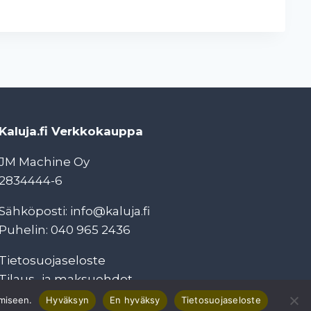
Kaluja.fi Verkkokauppa
JM Machine Oy
2834444-6
Sähköposti: info@kaluja.fi
Puhelin: 040 965 2436
Tietosuojaseloste
Tilaus- ja maksuehdot
imiseen.
Hyväksyn
En hyväksy
Tietosuojaseloste