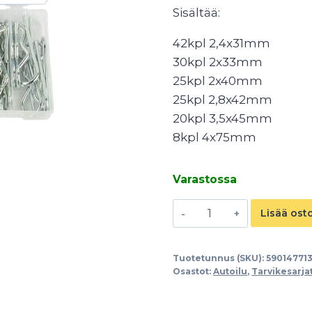
Sisältää:
42kpl 2,4x31mm
30kpl 2x33mm
25kpl 2x40mm
25kpl 2,8x42mm
20kpl 3,5x45mm
8kpl 4x75mm
Varastossa
Neulasokka
Lisää ost
lajitelma
150-
Tuotetunnus (SKU):
59014771
os
Osastot:
Autoilu
,
Tarvikesarja
määrä