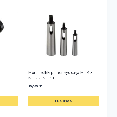
Morseholkki pienennys sarja MT 4-3,
MT 3-2, MT 2-1
15,99
€
Lue lisää