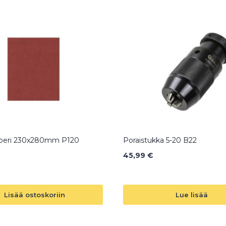
peri 230x280mm P120
Poraistukka 5-20 B22
45,99
€
Lisää ostoskoriin
Lue lisää