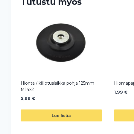
Tutustu myös
Hionta / kiillotuslaikka pohja 125mm
Hiomapa
M14x2
1,99
€
5,99
€
Lue lisää