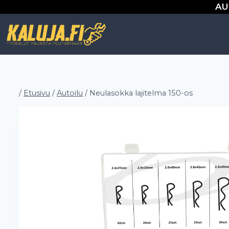
Siirry
AU
sisältöön
/
Etusivu
/
Autoilu
/
Neulasokka lajitelma 150-os