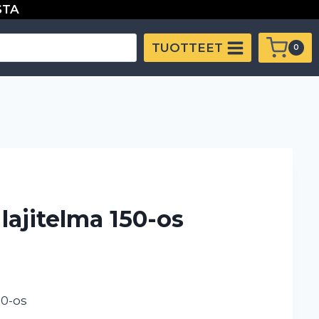
STA
150-
os
TUOTTEET
0
määrä
lajitelma 150-os
50-os