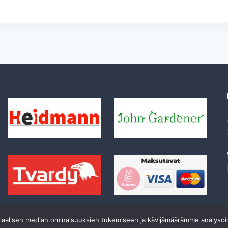
siaalisen median ominaisuuksien tukemiseen ja kävijämäärämme analyso