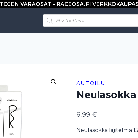
TOJEN VARAOSAT - RACEOSA.FI VERKKOKAUPA
Products
search
AUTOILU
Neulasokka 
6,99
€
Neulasokka lajitelma 1