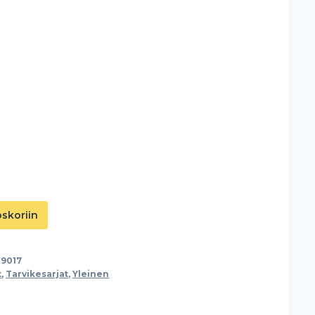
oskoriin
39017
t
,
Tarvikesarjat
,
Yleinen