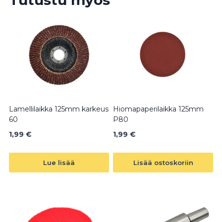
Lamellilaikka 125mm karkeus
Hiomapaperilaikka 125mm
60
P80
1,99
€
1,99
€
Lue lisää
Lisää ostoskoriin