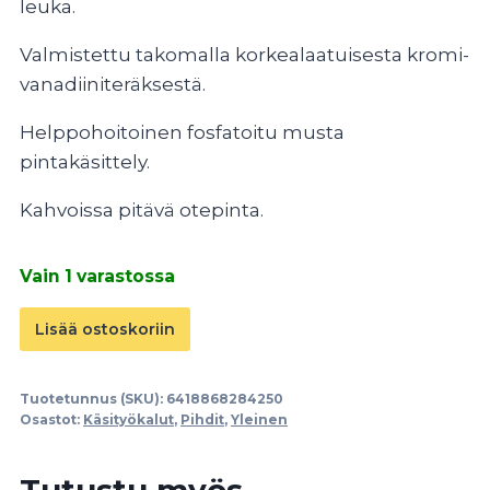
leuka.
Valmistettu takomalla korkealaatuisesta kromi-
vanadiiniteräksestä.
Helppohoitoinen fosfatoitu musta
pintakäsittely.
Kahvoissa pitävä otepinta.
Vain 1 varastossa
Magnum
Lisää ostoskoriin
siirtoleukapihdit
määrä
Tuotetunnus (SKU):
6418868284250
Osastot:
Käsityökalut
,
Pihdit
,
Yleinen
Tutustu myös