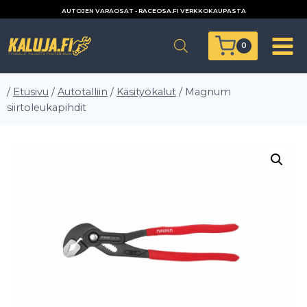
Siirry
AUTOJEN VARAOSAT - RACEOSA.FI VERKKOKAUPASTA
sisältöön
0
/
Etusivu
/
Autotalliin
/
Käsityökalut
/
Magnum
siirtoleukapihdit