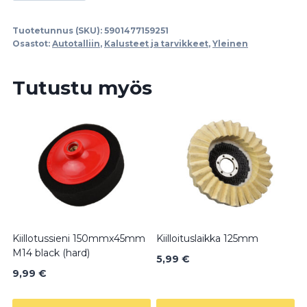
määrä
Tuotetunnus (SKU):
5901477159251
Osastot:
Autotalliin
,
Kalusteet ja tarvikkeet
,
Yleinen
Tutustu myös
Kiillotussieni 150mmx45mm
Kiilloituslaikka 125mm
M14 black (hard)
5,99
€
9,99
€