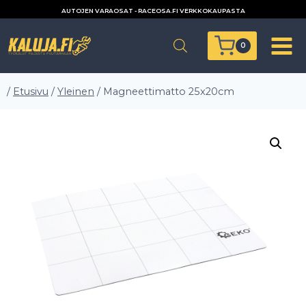
Siirry
AUTOJEN VARAOSAT - RACEOSA.FI VERKKOKAUPASTA
sisältöön
0
/
Etusivu
/
Yleinen
/
Magneettimatto 25x20cm