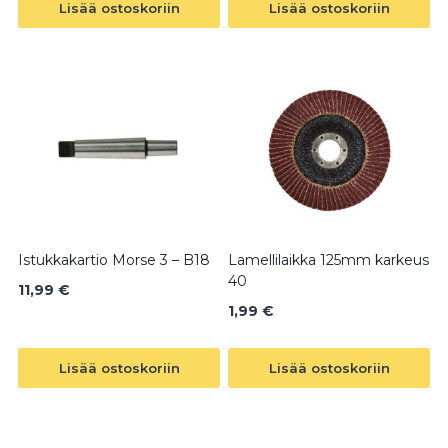
Lisää ostoskoriin
Lisää ostoskoriin
Istukkakartio Morse 3 – B18
Lamellilaikka 125mm karkeus
40
11,99
€
1,99
€
Lisää ostoskoriin
Lisää ostoskoriin