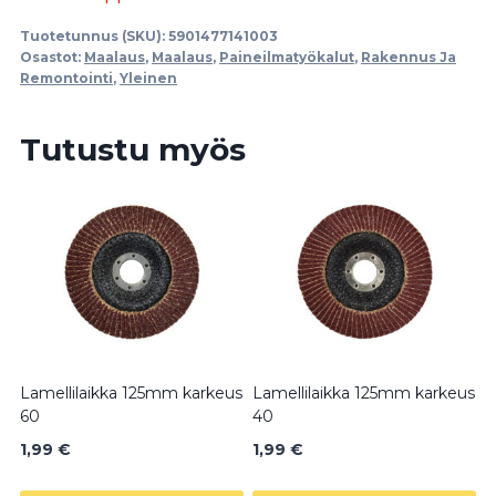
Tuotetunnus (SKU):
5901477141003
Osastot:
Maalaus
,
Maalaus
,
Paineilmatyökalut
,
Rakennus Ja
Remontointi
,
Yleinen
Tutustu myös
Lamellilaikka 125mm karkeus
Lamellilaikka 125mm karkeus
60
40
1,99
€
1,99
€