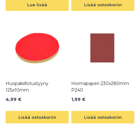
Lue lisää
Lisää ostoskoriin
Huopakiillotustyyny
Hiomapaperi 230x280mm
125x10mm
P240
4,99
€
1,99
€
Lisää ostoskoriin
Lisää ostoskoriin