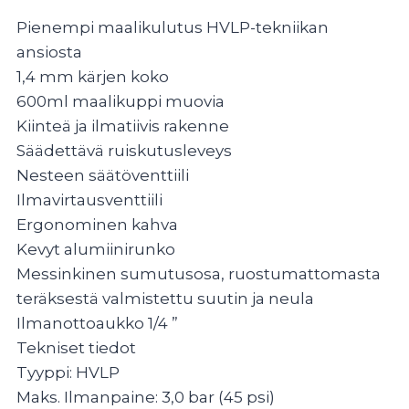
Pienempi maalikulutus HVLP-tekniikan
ansiosta
1,4 mm kärjen koko
600ml maalikuppi muovia
Kiinteä ja ilmatiivis rakenne
Säädettävä ruiskutusleveys
Nesteen säätöventtiili
Ilmavirtausventtiili
Ergonominen kahva
Kevyt alumiinirunko
Messinkinen sumutusosa, ruostumattomasta
teräksestä valmistettu suutin ja neula
Ilmanottoaukko 1/4 ”
Tekniset tiedot
Tyyppi: HVLP
Maks. Ilmanpaine: 3,0 bar (45 psi)