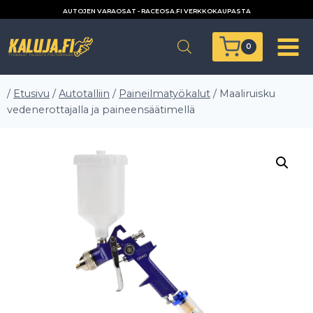
Siirry
AUTOJEN VARAOSAT - RACEOSA.FI VERKKOKAUPASTA
sisältöön
0
/
Etusivu
/
Autotalliin
/
Paineilmatyökalut
/
Maaliruisku
vedenerottajalla ja paineensäätimellä