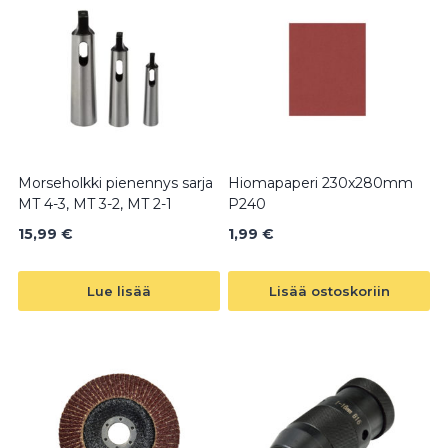
Morseholkki pienennys sarja
Hiomapaperi 230x280mm
MT 4-3, MT 3-2, MT 2-1
P240
15,99
€
1,99
€
Lue lisää
Lisää ostoskoriin