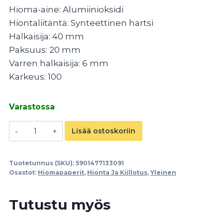
Hioma-aine: Alumiinioksidi
Hiontaliitäntä: Synteettinen hartsi
Halkaisija: 40 mm
Paksuus: 20 mm
Varren halkaisija: 6 mm
Karkeus: 100
Varastossa
Liuskalaikka
Lisää ostoskoriin
P100
40x20x6mm
Tuotetunnus (SKU):
5901477133091
määrä
Osastot:
Hiomapaperit
,
Hionta Ja Kiillotus
,
Yleinen
Tutustu myös