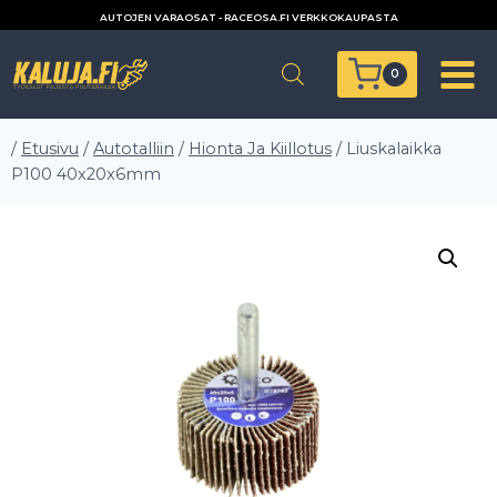
Siirry
AUTOJEN VARAOSAT - RACEOSA.FI VERKKOKAUPASTA
sisältöön
0
/
Etusivu
/
Autotalliin
/
Hionta Ja Kiillotus
/
Liuskalaikka
P100 40x20x6mm