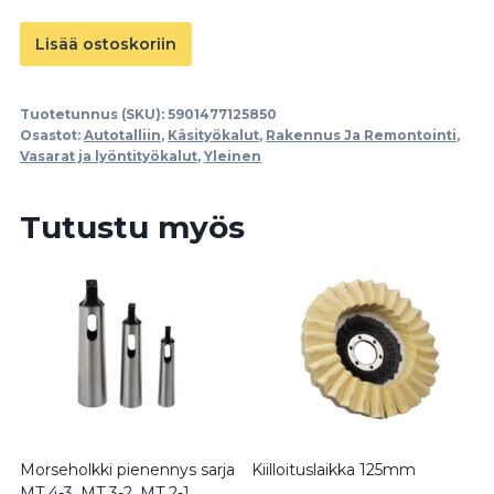
Kumivasara
Lisää ostoskoriin
900g/32oz
määrä
Tuotetunnus (SKU):
5901477125850
Osastot:
Autotalliin
,
Käsityökalut
,
Rakennus Ja Remontointi
,
Vasarat ja lyöntityökalut
,
Yleinen
Tutustu myös
Morseholkki pienennys sarja
Kiilloituslaikka 125mm
MT 4-3, MT 3-2, MT 2-1