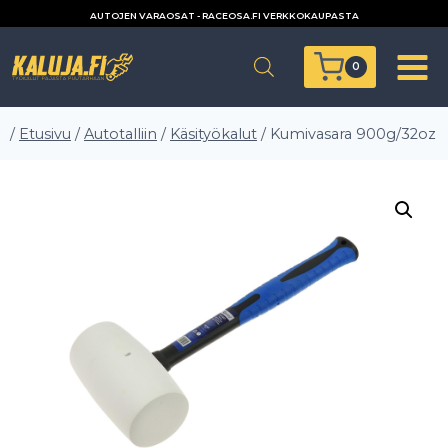
Siirry
AUTOJEN VARAOSAT - RACEOSA.FI VERKKOKAUPASTA
sisältöön
0
/
Etusivu
/
Autotalliin
/
Käsityökalut
/
Kumivasara 900g/32oz