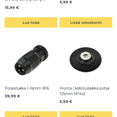
5,99
€
15,99
€
Lue lisää
Lisää ostoskoriin
Poraistukka 1-16mm B16
Hionta / kiillotuslaikka pohja
125mm M14x2
39,99
€
5,99
€
Lue lisää
Lue lisää