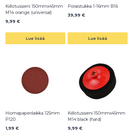
Kiillotussieni 150mmx45mm
Poraistukka 1-16mm B16
M14 orange (universal)
39,99
€
9,99
€
Lue lisää
Lue lisää
Hiomapaperilaikka 125mm
Kiillotussieni 150mmx45mm
P120
M14 black (hard)
1,99
€
9,99
€