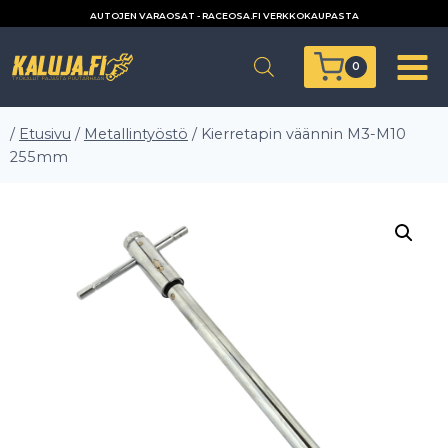
Siirry
AUTOJEN VARAOSAT - RACEOSA.FI VERKKOKAUPASTA
sisältöön
0
/
Etusivu
/
Metallintyöstö
/
Kierretapin väännin M3-M10
255mm