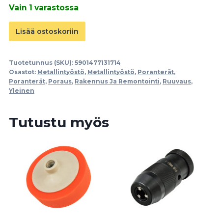
Vain 1 varastossa
Kierretapin
Lisää ostoskoriin
väännin
M3-
Tuotetunnus (SKU):
5901477131714
M10
Osastot:
Metallintyöstö
,
Metallintyöstö
,
Poranterät
,
255mm
Poranterät
,
Poraus
,
Rakennus Ja Remontointi
,
Ruuvaus
,
Yleinen
määrä
Tutustu myös