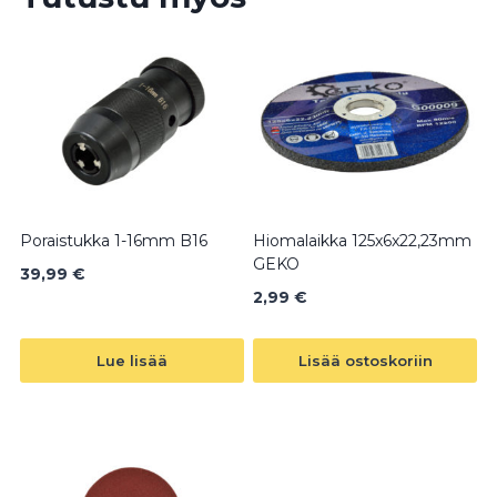
Os
määrä
Poraistukka 1-16mm B16
Hiomalaikka 125x6x22,23mm
GEKO
39,99
€
2,99
€
Lue lisää
Lisää ostoskoriin