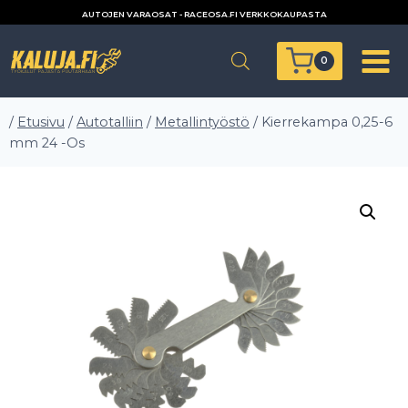
Siirry
AUTOJEN VARAOSAT - RACEOSA.FI VERKKOKAUPASTA
sisältöön
0
/
Etusivu
/
Autotalliin
/
Metallintyöstö
/
Kierrekampa 0,25-6
mm 24 -Os