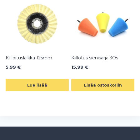
Kiilloituslaikka 125mm
Kiillotus sienisarja 3Os
5,99
€
15,99
€
Lue lisää
Lisää ostoskoriin