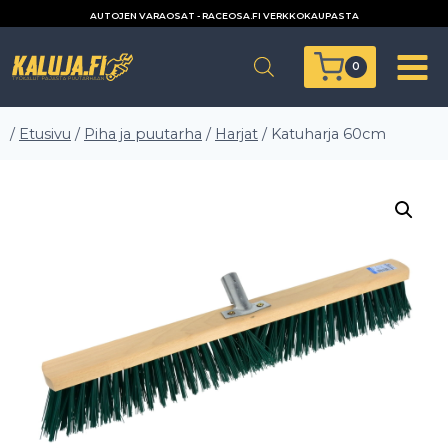
Siirry
AUTOJEN VARAOSAT - RACEOSA.FI VERKKOKAUPASTA
sisältöön
0
/
Etusivu
/
Piha ja puutarha
/
Harjat
/
Katuharja 60cm