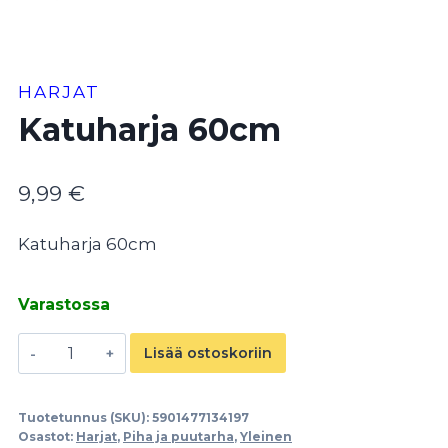
HARJAT
Katuharja 60cm
9,99
€
Katuharja 60cm
Varastossa
Katuharja
Lisää ostoskoriin
60cm
määrä
Tuotetunnus (SKU):
5901477134197
Osastot:
Harjat
,
Piha ja puutarha
,
Yleinen