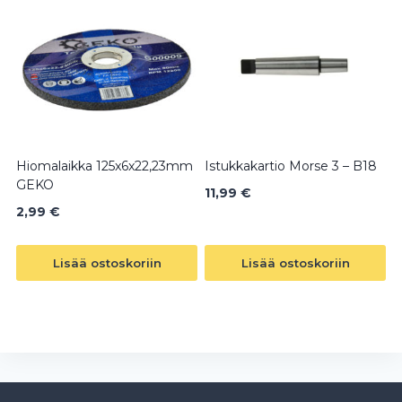
Hiomalaikka 125x6x22,23mm
Istukkakartio Morse 3 – B18
GEKO
11,99
€
2,99
€
Lisää ostoskoriin
Lisää ostoskoriin