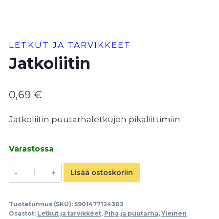
LETKUT JA TARVIKKEET
Jatkoliitin
0,69
€
Jatkoliitin puutarhaletkujen pikaliittimiin
Varastossa
Jatkoliitin
Lisää ostoskoriin
määrä
Tuotetunnus (SKU):
5901477124303
Osastot:
Letkut ja tarvikkeet
,
Piha ja puutarha
,
Yleinen