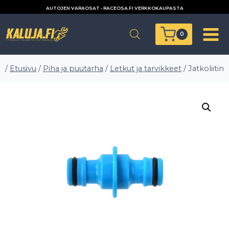
Siirry
AUTOJEN VARAOSAT - RACEOSA.FI VERKKOKAUPASTA
sisältöön
0
/
Etusivu
/
Piha ja puutarha
/
Letkut ja tarvikkeet
/
Jatkoliitin