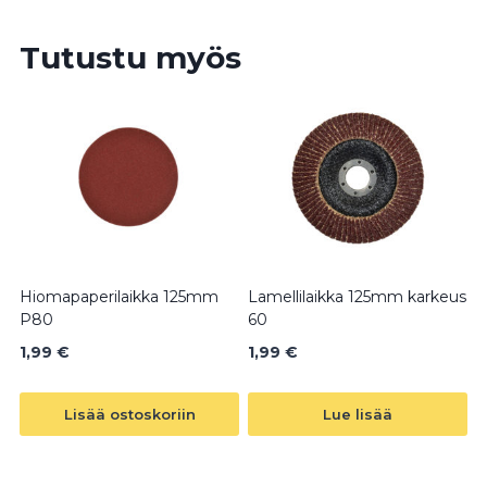
Tutustu myös
Hiomapaperilaikka 125mm
Lamellilaikka 125mm karkeus
P80
60
1,99
€
1,99
€
Lisää ostoskoriin
Lue lisää