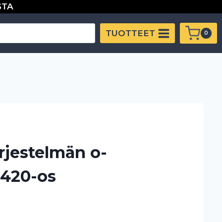
STA
TUOTTEET
0
rjestelmän o-
 420-os