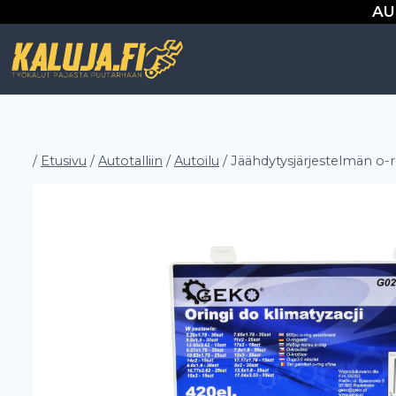
Siirry
AU
sisältöön
/
Etusivu
/
Autotalliin
/
Autoilu
/
Jäähdytysjärjestelmän o-