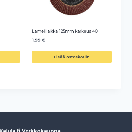
Lamellilaikka 125mm karkeus 40
1,99
€
Lisää ostoskoriin
Kaluja.fi Verkkokauppa