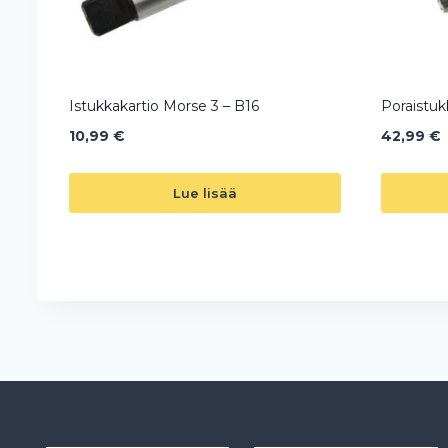
Istukkakartio Morse 3 – B16
Poraistu
10,99
€
42,99
€
Lue lisää