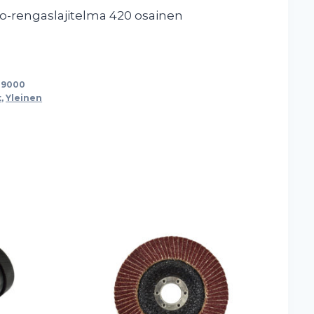
o-rengaslajitelma 420 osainen
39000
t
,
Yleinen