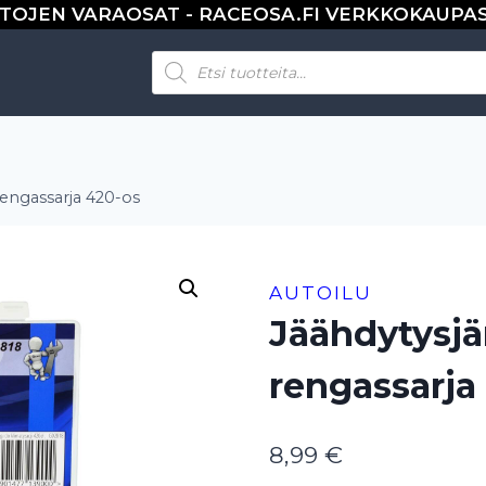
TOJEN VARAOSAT - RACEOSA.FI VERKKOKAUPA
Products
search
rengassarja 420-os
AUTOILU
Jäähdytysjä
rengassarja
8,99
€