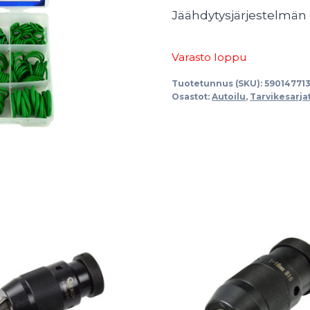
Jäähdytysjärjestelmän 
Varasto loppu
Tuotetunnus (SKU):
59014771
Osastot:
Autoilu
,
Tarvikesarja