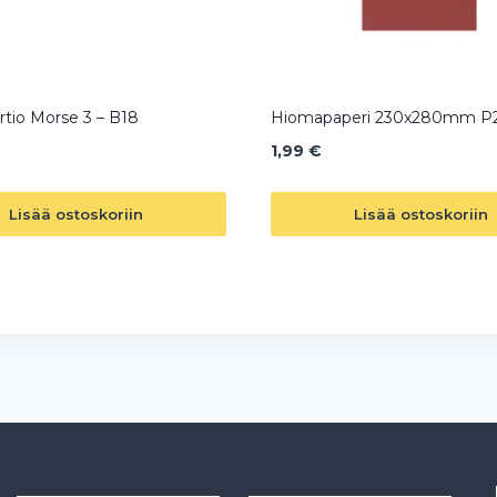
rtio Morse 3 – B18
Hiomapaperi 230x280mm P
1,99
€
Lisää ostoskoriin
Lisää ostoskoriin