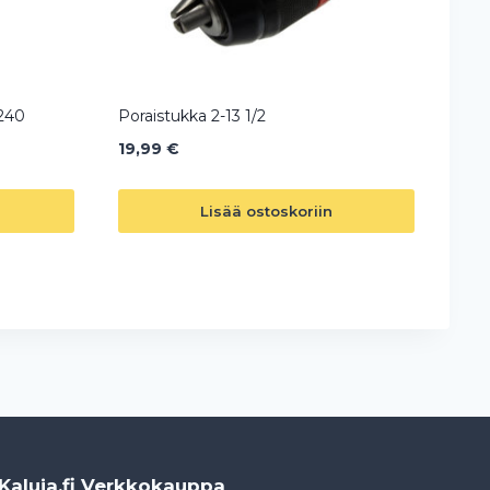
240
Poraistukka 2-13 1/2
19,99
€
Lisää ostoskoriin
Kaluja.fi Verkkokauppa