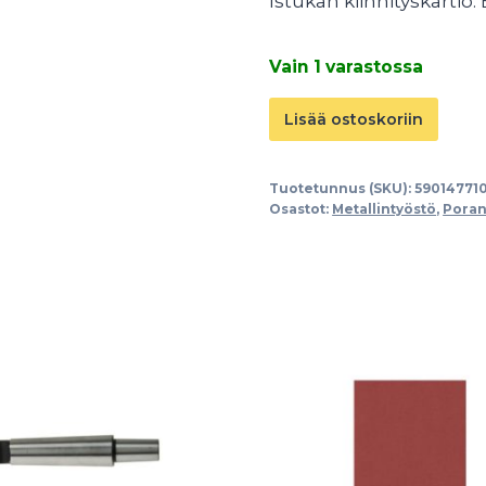
Istukan kiinnityskartio:
Vain 1 varastossa
Istukkakartio
Lisää ostoskoriin
Morse
2
Tuotetunnus (SKU):
59014771
-
Osastot:
Metallintyöstö
,
Poran
B22
määrä