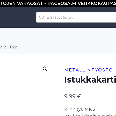
TOJEN VARAOSAT - RACEOSA.FI VERKKOKAUPA
Products
search
e 2 – B22
METALLINTYÖSTÖ
Istukkakart
9,99
€
Kiinnitys: MK 2