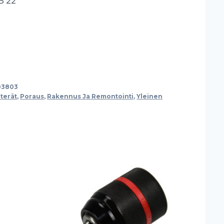
 B 22
03803
terät
,
Poraus
,
Rakennus Ja Remontointi
,
Yleinen