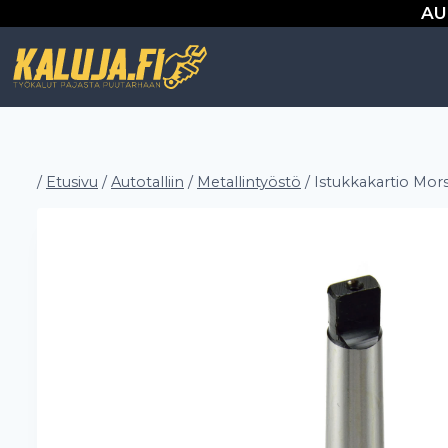
Siirry
AU
sisältöön
/
Etusivu
/
Autotalliin
/
Metallintyöstö
/
Istukkakartio Mors