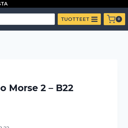
Morse
STA
2
-
TUOTTEET
0
B22
määrä
io Morse 2 – B22