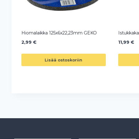
Hiomalaikka 125x6x22,23mm GEKO
Istukkaka
2,99
€
11,99
€
Lisää ostoskoriin