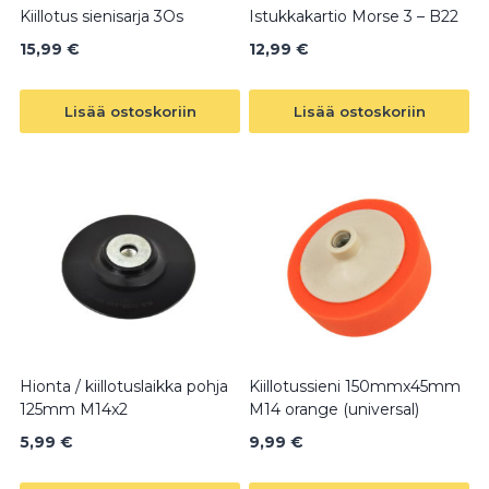
Kiillotus sienisarja 3Os
Istukkakartio Morse 3 – B22
15,99
€
12,99
€
Lisää ostoskoriin
Lisää ostoskoriin
Hionta / kiillotuslaikka pohja
Kiillotussieni 150mmx45mm
125mm M14x2
M14 orange (universal)
5,99
€
9,99
€