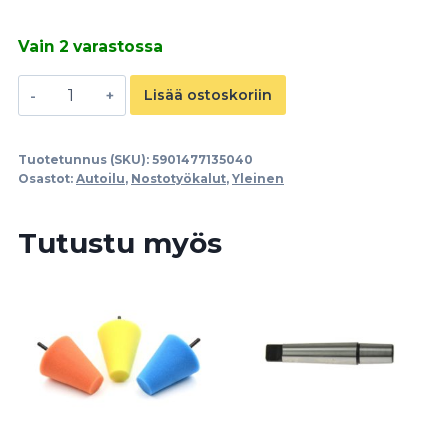
Vain 2 varastossa
Imukuppinostin
Lisää ostoskoriin
3x115mm
määrä
Tuotetunnus (SKU):
5901477135040
Osastot:
Autoilu
,
Nostotyökalut
,
Yleinen
Tutustu myös