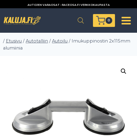
Siirry
AUTOJEN VARAOSAT - RACEOSA.FI VERKKOKAUPASTA
sisältöön
0
/
Etusivu
/
Autotalliin
/
Autoilu
/
Imukuppinostin 2x115mm
alumiinia