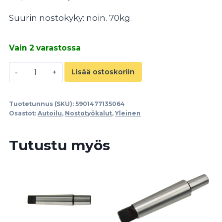
Suurin nostokyky: noin.
70kg.
Vain 2 varastossa
Imukuppinostin
Lisää ostoskoriin
2x115mm
alumiinia
Tuotetunnus (SKU):
5901477135064
määrä
Osastot:
Autoilu
,
Nostotyökalut
,
Yleinen
Tutustu myös