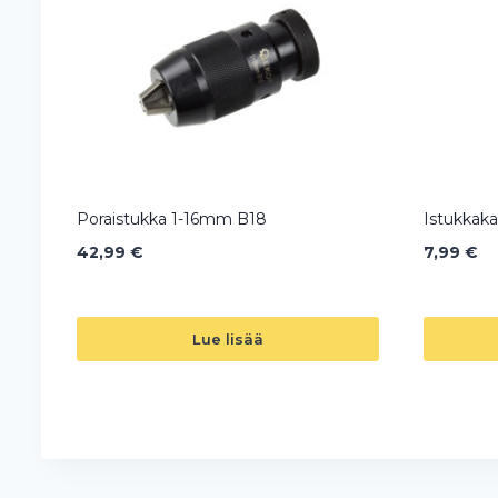
Poraistukka 1-16mm B18
Istukkaka
42,99
€
7,99
€
Lue lisää