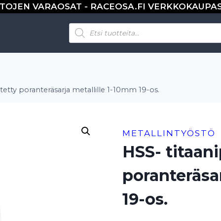
TOJEN VARAOSAT - RACEOSA.FI VERKKOKAUPA
Products
search
stetty poranteräsarja metallille 1-10mm 19-os.
METALLINTYÖSTÖ
HSS- titaani
poranteräsar
19-os.