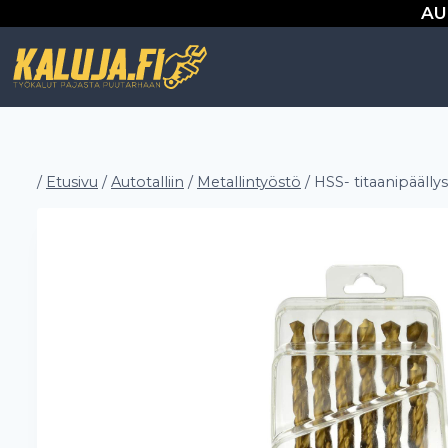
Siirry
AU
sisältöön
/
Etusivu
/
Autotalliin
/
Metallintyöstö
/
HSS- titaanipäälly