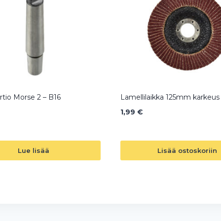
rtio Morse 2 – B16
Lamellilaikka 125mm karkeus
1,99
€
Lue lisää
Lisää ostoskoriin