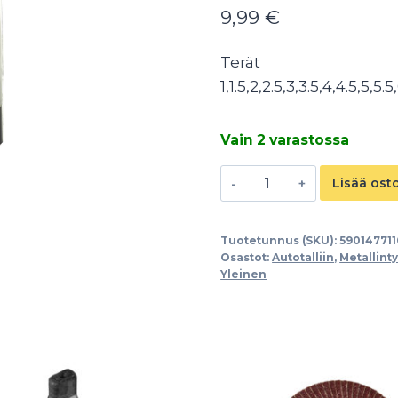
9,99
€
Terät
1,1.5,2,2.5,3,3.5,4,4.5,5,5.
Vain 2 varastossa
HSS-
Lisää ost
titaanipäällystetty
poranteräsarja
Tuotetunnus (SKU):
59014771
metallille
Osastot:
Autotalliin
,
Metallint
1-
Yleinen
10mm
19-
os.
määrä