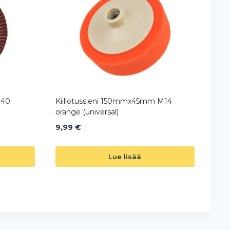
 40
Kiillotussieni 150mmx45mm M14
orange (universal)
9,99
€
Lue lisää