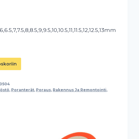
5,6,6.5,7,7.5,8,8.5,9,9.5,10,10.5,11,11.5,12,12.5,13mm
oskoriin
10504
yöstö
,
Poranterät
,
Poraus
,
Rakennus Ja Remontointi
,