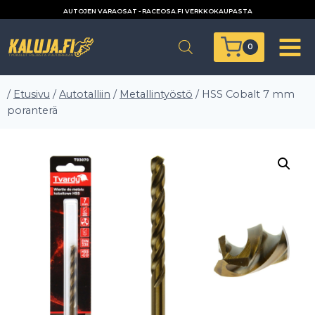
Siirry
AUTOJEN VARAOSAT - RACEOSA.FI VERKKOKAUPASTA
sisältöön
0
/
Etusivu
/
Autotalliin
/
Metallintyöstö
/
HSS Cobalt 7 mm
poranterä