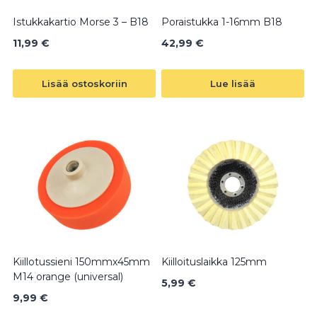
Istukkakartio Morse 3 – B18
Poraistukka 1-16mm B18
11,99
€
42,99
€
Lisää ostoskoriin
Lue lisää
Kiillotussieni 150mmx45mm
Kiilloituslaikka 125mm
M14 orange (universal)
5,99
€
9,99
€