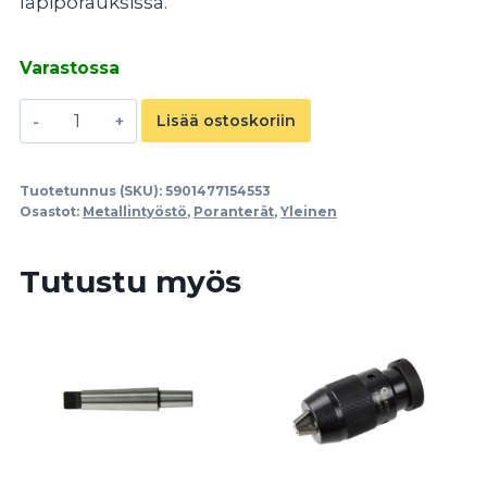
läpiporauksissa.
Varastossa
HSS
Lisää ostoskoriin
Cobalt
7
Tuotetunnus (SKU):
5901477154553
mm
Osastot:
Metallintyöstö
,
Poranterät
,
Yleinen
poranterä
määrä
Tutustu myös