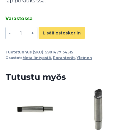
läpiporauksissa.
Varastossa
HSS
Lisää ostoskoriin
Cobalt
5
Tuotetunnus (SKU):
5901477154515
mm
Osastot:
Metallintyöstö
,
Poranterät
,
Yleinen
poranterä
määrä
Tutustu myös