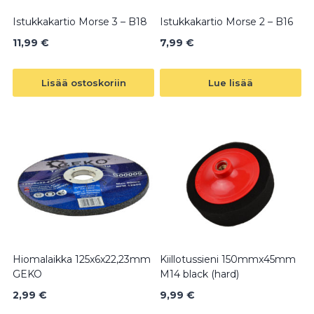
Istukkakartio Morse 3 – B18
Istukkakartio Morse 2 – B16
11,99
€
7,99
€
Lisää ostoskoriin
Lue lisää
Hiomalaikka 125x6x22,23mm
Kiillotussieni 150mmx45mm
GEKO
M14 black (hard)
2,99
€
9,99
€