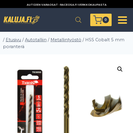
Siirry
AUTOJEN VARAOSAT - RACEOSA.FI VERKKOKAUPASTA
sisältöön
0
/
Etusivu
/
Autotalliin
/
Metallintyöstö
/
HSS Cobalt 5 mm
poranterä