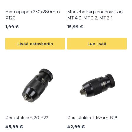
Hiomapaperi 230x280mm
Morseholkki pienennys sarja
P120
MT 4-3, MT 3-2, MT 2-1
1,99
€
15,99
€
Lisää ostoskoriin
Lue lisää
Poraistukka 5-20 B22
Poraistukka 1-16mm B18
45,99
€
42,99
€