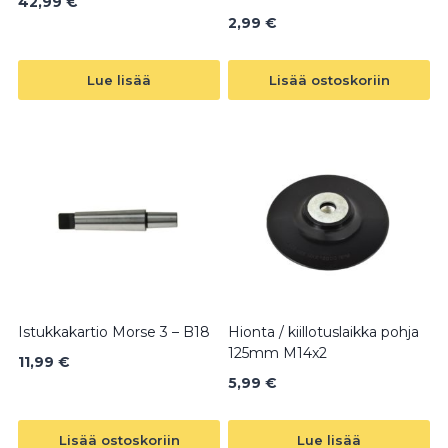
42,99
€
2,99
€
Lue lisää
Lisää ostoskoriin
Istukkakartio Morse 3 – B18
Hionta / kiillotuslaikka pohja
125mm M14x2
11,99
€
5,99
€
Lisää ostoskoriin
Lue lisää