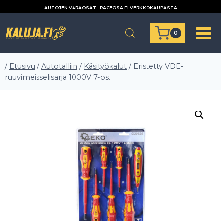
Siirry
AUTOJEN VARAOSAT - RACEOSA.FI VERKKOKAUPASTA
sisältöön
0
/
Etusivu
/
Autotalliin
/
Käsityökalut
/
Eristetty VDE-
ruuvimeisselisarja 1000V 7-os.