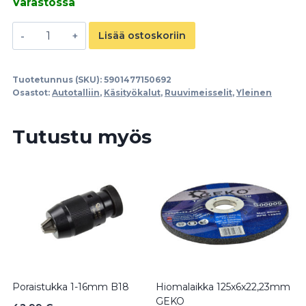
Varastossa
Eristetty
Lisää ostoskoriin
VDE-
ruuvimeisselisarja
Tuotetunnus (SKU):
5901477150692
1000V
Osastot:
Autotalliin
,
Käsityökalut
,
Ruuvimeisselit
,
Yleinen
7-
os.
Tutustu myös
määrä
Poraistukka 1-16mm B18
Hiomalaikka 125x6x22,23mm
GEKO