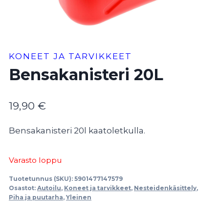
KONEET JA TARVIKKEET
Bensakanisteri 20L
19,90
€
Bensakanisteri 20l kaatoletkulla.
Varasto loppu
Tuotetunnus (SKU):
5901477147579
Osastot:
Autoilu
,
Koneet ja tarvikkeet
,
Nesteidenkäsittely
,
Piha ja puutarha
,
Yleinen