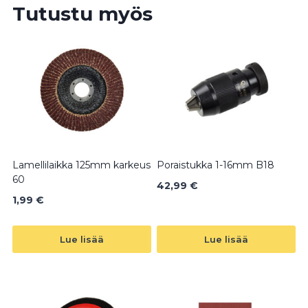
Tutustu myös
Lamellilaikka 125mm karkeus
Poraistukka 1-16mm B18
60
42,99
€
1,99
€
Lue lisää
Lue lisää