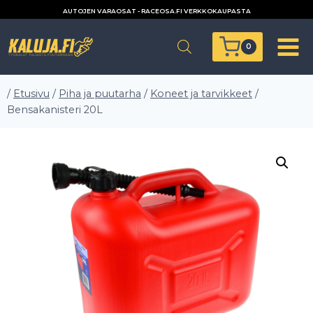
Siirry
AUTOJEN VARAOSAT - RACEOSA.FI VERKKOKAUPASTA
sisältöön
0
/
Etusivu
/
Piha ja puutarha
/
Koneet ja tarvikkeet
/
Bensakanisteri 20L