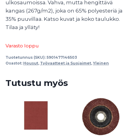
ulkosaumoissa. Vahva, mutta hengittävä
kangas (267g/m2), joka on 65% polyesteriä ja
35% puuvillaa. Katso kuvat ja koko taulukko.
Tilaa ja ylläty!
Varasto loppu
Tuotetunnus (SKU):
5901477146503
Osastot:
Housut
,
Työvaatteet ja Suojaimet
,
Yleinen
Tutustu myös