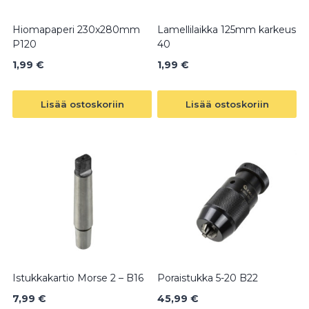
Hiomapaperi 230x280mm
Lamellilaikka 125mm karkeus
P120
40
1,99
€
1,99
€
Lisää ostoskoriin
Lisää ostoskoriin
Istukkakartio Morse 2 – B16
Poraistukka 5-20 B22
7,99
€
45,99
€