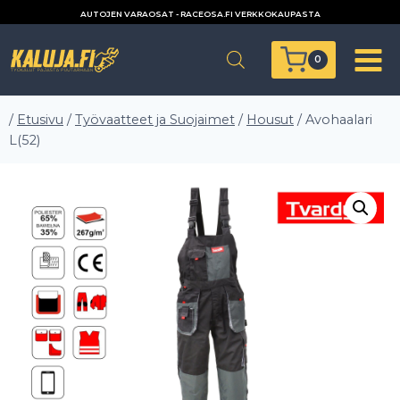
Siirry
AUTOJEN VARAOSAT - RACEOSA.FI VERKKOKAUPASTA
sisältöön
0
/
Etusivu
/
Työvaatteet ja Suojaimet
/
Housut
/
Avohaalari
L(52)