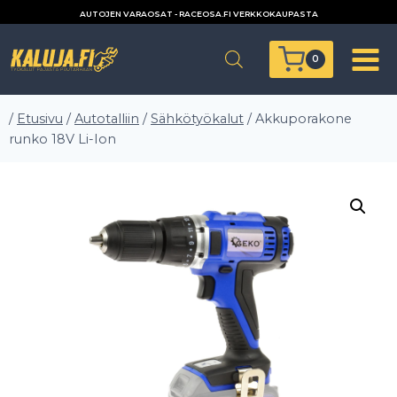
Siirry
AUTOJEN VARAOSAT - RACEOSA.FI VERKKOKAUPASTA
sisältöön
0
/
Etusivu
/
Autotalliin
/
Sähkötyökalut
/
Akkuporakone
runko 18V Li-Ion