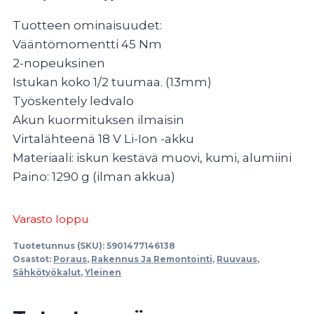
Tuotteen ominaisuudet:
Vääntömomentti 45 Nm
2-nopeuksinen
Istukan koko 1/2 tuumaa. (13mm)
Työskentely ledvalo
Akun kuormituksen ilmaisin
Virtalähteenä 18 V Li-Ion -akku
Materiaali: iskun kestävä muovi, kumi, alumiini
Paino: 1290 g (ilman akkua)
Varasto loppu
Tuotetunnus (SKU):
5901477146138
Osastot:
Poraus
,
Rakennus Ja Remontointi
,
Ruuvaus
,
Sähkötyökalut
,
Yleinen