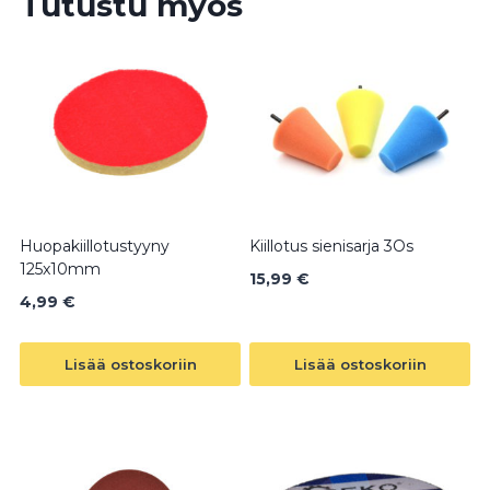
Tutustu myös
Huopakiillotustyyny
Kiillotus sienisarja 3Os
125x10mm
15,99
€
4,99
€
Lisää ostoskoriin
Lisää ostoskoriin