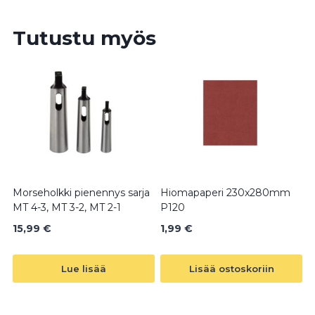
18V
Li-
Tutustu myös
Ion
määrä
Morseholkki pienennys sarja
Hiomapaperi 230x280mm
MT 4-3, MT 3-2, MT 2-1
P120
15,99
€
1,99
€
Lue lisää
Lisää ostoskoriin