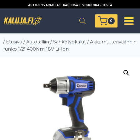
Siirry
AUTOJEN VARAOSAT - RACEOSA.FI VERKKOKAUPASTA
sisältöön
0
/
Etusivu
/
Autotalliin
/
Sähkötyökalut
/
Akkumutteriväännin
runko 1/2″ 400Nm 18V Li-Ion