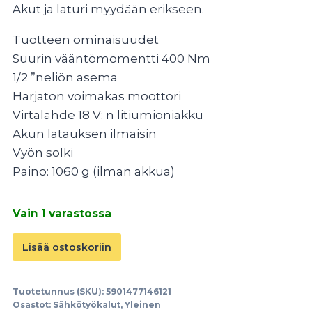
Akut ja laturi myydään erikseen.
Tuotteen ominaisuudet
Suurin vääntömomentti 400 Nm
1/2 ”neliön asema
Harjaton voimakas moottori
Virtalähde 18 V: n litiumioniakku
Akun latauksen ilmaisin
Vyön solki
Paino: 1060 g (ilman akkua)
Vain 1 varastossa
Akkumutteriväännin
Lisää ostoskoriin
runko
1/2"
Tuotetunnus (SKU):
5901477146121
400Nm
Osastot:
Sähkötyökalut
,
Yleinen