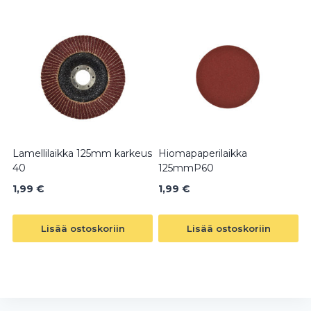
Lamellilaikka 125mm karkeus
Hiomapaperilaikka
40
125mmP60
1,99
€
1,99
€
Lisää ostoskoriin
Lisää ostoskoriin