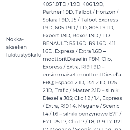
405 1.8TD / 1.9D, 406 1.9D,
Partner 1.9D, Talbot / Horizon /
Solara 1.9D, J5 / Talbot Express
1.9D, 605 1.9D / TD, 806 1.9TD,
Expert 1.9D, Boxer 1.9D / TD
Nokka-
RENAULT: R5 1.6D, R9 1.6D, 411
akselien
1.6D, Express / Extra 1.6D –
lukitustyökalu
moottoritDieselin F8M; Clio,
Express / Extra, R19 1.9D –
ensimmäiset moottoritDiesel’a
F8Q; Espace 2.1D, R21 2.1D, R25
2.1D, Trafic / Master 2.1D – silniki
Diesel’a J8S; Clio 1.2 / 1.4, Express
/ Extra, R19 1.4, Megane / Scenic
1.4 / 1.6 – silniki benzynowe E7F /
E7J; R5 1.7, Clio 1.7 / 1.8, R19 1.7, R21
1.7, Megane / Scenic 2.0, Laguna