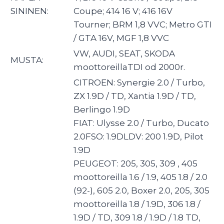
SININEN:
Coupe; 414 16 V; 416 16V
Tourner; BRM 1,8 VVC; Metro GTI
/ GTA 16V, MGF 1,8 VVC
VW, AUDI, SEAT, SKODA
MUSTA:
moottoreillaTDI od 2000r.
CITROEN: Synergie 2.0 / Turbo,
ZX 1.9D / TD, Xantia 1.9D / TD,
Berlingo 1.9D
FIAT: Ulysse 2.0 / Turbo, Ducato
2.0FSO: 1.9DLDV: 200 1.9D, Pilot
1.9D
PEUGEOT: 205, 305, 309 , 405
moottoreilla 1.6 / 1.9, 405 1.8 / 2.0
(92-), 605 2.0, Boxer 2.0, 205, 305
moottoreilla 1.8 / 1.9D, 306 1.8 /
1.9D / TD, 309 1.8 / 1.9D / 1.8 TD,