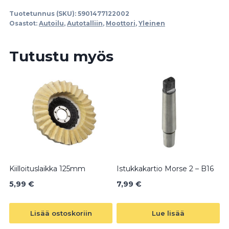
Os.
Tuotetunnus (SKU):
5901477122002
määrä
Osastot:
Autoilu
,
Autotalliin
,
Moottori
,
Yleinen
Tutustu myös
Kiilloituslaikka 125mm
Istukkakartio Morse 2 – B16
5,99
€
7,99
€
Lisää ostoskoriin
Lue lisää