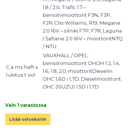
1.8 / 2.0, Trafic 1.7 –
bensiinimoottorit F3N, F3P,
F2R; Clio Williams, R19, Megane
2.0 16V – silniki F7P, F7R; Laguna
/ Safrane 2.0 16V – moottoritN7Q
/ N7U
VAUXHALL / OPEL:
bensiinimoottorit OHOH 1.2, 1.4,
C
a
ms
haft
s
1.6, 1.8, 2.0; moottoritDieselin
lukitus t
ool
OHC 1,6D i 1,7D; Dieselmoottorit
OHC (ISUZU) 1.5D i 1.7D
Vain 1 varastossa
Ajoitustyökalusarja
Lisää ostoskoriin
8-