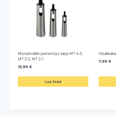
Morseholkki pienennys sarja MT 4-3,
Istukkaka
MT 3-2, MT 2-1
7,99
€
15,99
€
Lue lisää