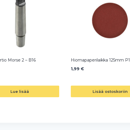
rtio Morse 2 – B16
Hiomapaperilaikka 125mm P
1,99
€
Lue lisää
Lisää ostoskoriin