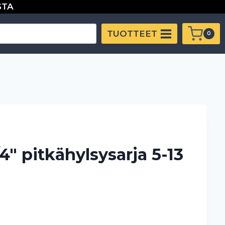
STA
TUOTTEET
0
4″ pitkähylsysarja 5-13