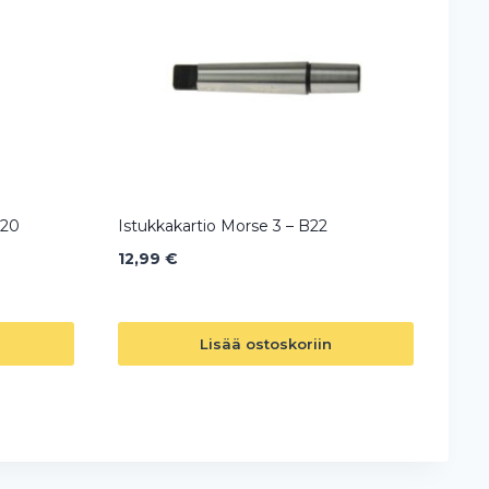
120
Istukkakartio Morse 3 – B22
12,99
€
Lisää ostoskoriin