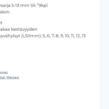
sarja 5-13 mm 1/4 ”9kpl
iskon.
et
takaa kestävyyden
yvähylsyt (L50mm): 5, 6, 7, 8, 9, 10, 11, 12, 13
10092
lut
,
Yleinen