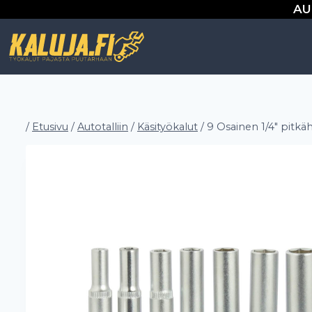
Siirry
AU
sisältöön
/
Etusivu
/
Autotalliin
/
Käsityökalut
/
9 Osainen 1/4″ pitkä