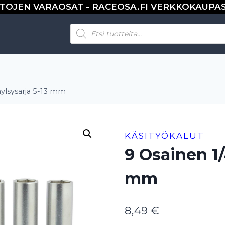
TOJEN VARAOSAT - RACEOSA.FI VERKKOKAUPA
Products
search
hylsysarja 5-13 mm
KÄSITYÖKALUT
9 Osainen 1/
mm
8,49
€