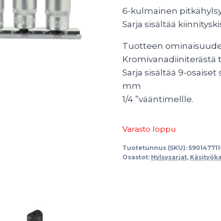
6-kulmainen pitkähylsy
Sarja sisältää kiinnitysk
Tuotteen ominaisuud
Kromivanadiiniterästä 
Sarja sisältää 9-osaiset s
mm
1/4 ”vääntimellle.
Varasto loppu
Tuotetunnus (SKU):
59014771
Osastot:
Hylsysarjat
,
Käsityöka