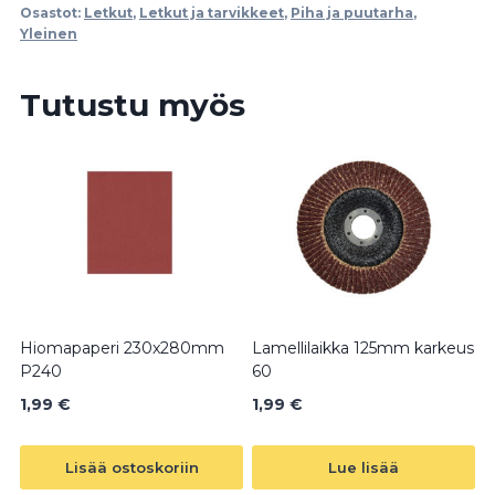
määrä
Osastot:
Letkut
,
Letkut ja tarvikkeet
,
Piha ja puutarha
,
Yleinen
Tutustu myös
Hiomapaperi 230x280mm
Lamellilaikka 125mm karkeus
P240
60
1,99
€
1,99
€
Lisää ostoskoriin
Lue lisää