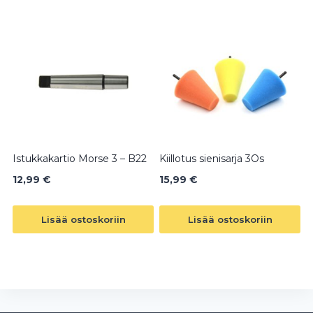
Istukkakartio Morse 3 – B22
Kiillotus sienisarja 3Os
12,99
€
15,99
€
Lisää ostoskoriin
Lisää ostoskoriin