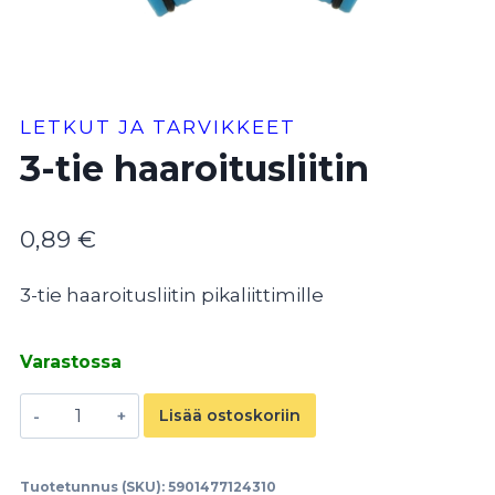
LETKUT JA TARVIKKEET
3-tie haaroitusliitin
0,89
€
3-tie haaroitusliitin pikaliittimille
Varastossa
3-
Lisää ostoskoriin
tie
haaroitusliitin
Tuotetunnus (SKU):
5901477124310